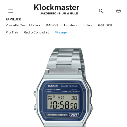
FAMILJER
HEM
Visa alla Casio klockor
BABY-G
Timeless
Edifice
G-SHOCK
Pro Trek
Radio Controlled
Vintage
KLOCKOR
VARUMÄRKEN
SMYCKEN
SADDLER
HÅLTAGNING ÖRON
LOKALA PRODUKTER
BUTIKEN