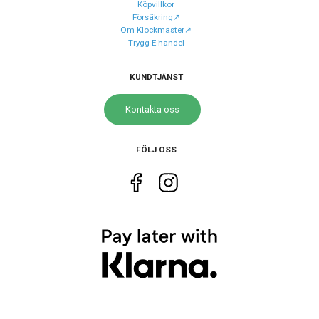
Köpvillkor
Försäkring↗️
Batteri
CR2016
Om Klockmaster↗️
Batteritid
Upp till 7 år
Trygg E-handel
KUNDTJÄNST
Storlek
Diameter
33 mm
Kontakta oss
Höjd
37 mm
FÖLJ OSS
Tjocklek
8.5 mm
Längd på
15 – 20.5 cm
armband
Vikt
45 g
Egenskaper
Vattenskydd
3 ATM / 30 m
Glas material
Akryl