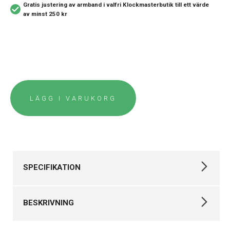
Gratis justering av armband i valfri Klockmasterbutik
till ett värde
av minst 250 kr
LÄGG I VARUKORG
SPECIFIKATION
Varumärke
Casio
BESKRIVNING
Kollektion
Vintage
Stil
Digitala klockor
Casio Vintage Klassisk digitalstil med modern funktionalitet