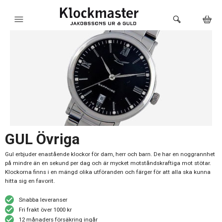
HEM
KLOCKOR
VARUMÄRKEN
SMYCKEN
SADDLER
GUL Övriga
HÅLTAGNING ÖRON
Gul erbjuder enastående klockor för dam, herr och barn. De har en noggrannhet
på mindre än en sekund per dag och är mycket motståndskraftiga mot stötar.
LOKALA PRODUKTER
Klockorna finns i en mängd olika utföranden och färger för att alla ska kunna
hitta sig en favorit.
BUTIKEN
Snabba leveranser
Fri frakt över 1000 kr
12 månaders försäkring ingår