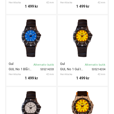
Herrklocka
42 mm
Herrklocka
42 mm
1 499
kr
1 499
kr
Gul
Gul
Alternativ butik
Alternativ butik
GUL No 1 Blå IPB PU 42mm
GUL No 1 Gul IPB PU 42mm
535214203
535214204
Herrklocka
42 mm
Herrklocka
42 mm
1 499
kr
1 499
kr