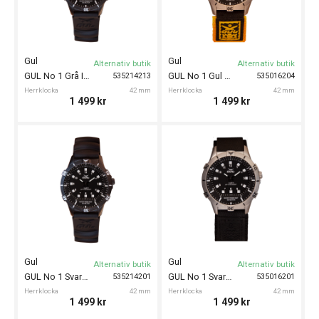
Gul
Gul
Alternativ butik
Alternativ butik
GUL No 1 Grå IPB PU 42mm
GUL No 1 Gul Velcro 42mm
535214213
535016204
Herrklocka
42 mm
Herrklocka
42 mm
1 499
kr
1 499
kr
Gul
Gul
Alternativ butik
Alternativ butik
GUL No 1 Svart IPB PU 42mm
GUL No 1 Svart Velcro 42mm
535214201
535016201
Herrklocka
42 mm
Herrklocka
42 mm
1 499
kr
1 499
kr