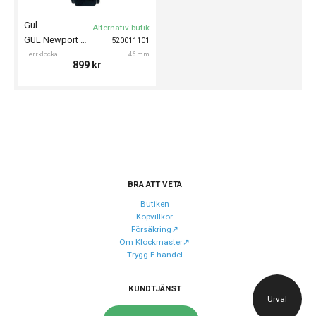
Gul
Alternativ butik
GUL Newport 46mm
520011101
Herrklocka
46 mm
899
kr
BRA ATT VETA
Butiken
Köpvillkor
Försäkring↗️
Om Klockmaster↗️
Trygg E-handel
KUNDTJÄNST
Urval