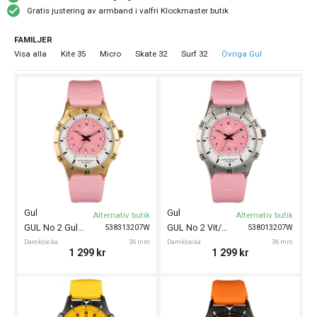
Gratis justering av armband i valfri Klockmaster butik
FAMILJER
Visa alla
Kite 35
Micro
Skate 32
Surf 32
Övriga Gul
Gul
Gul
Alternativ butik
Alternativ butik
GUL No 2 Guld/Rosa 36mm
GUL No 2 Vit/Rosa 36mm
538313207W
538013207W
Damklocka
36 mm
Damklocka
36 mm
1 299
kr
1 299
kr