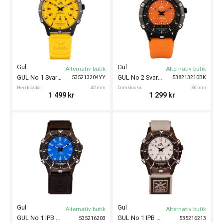
Gul
Gul
Alternativ butik
Alternativ butik
GUL No 1 Svart/Gul 42mm
GUL No 2 Svart/Orange 36mm
535213204YY
538213210BK
Herrklocka
42 mm
Damklocka
36 mm
1 499
kr
1 299
kr
Gul
Gul
Alternativ butik
Alternativ butik
GUL No 1 IPB Blå Velcro 42mm
GUL No 1 IPB Grå Velcro 42mm
535216203
535216213