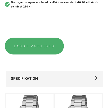
Gratis justering av armband i valfri Klockmasterbutik
till ett värde
av minst 250 kr
LÄGG I VARUKORG
SPECIFIKATION
Varumärke
Casio
Kollektion
Timeless
Stil
Klassiska klockor