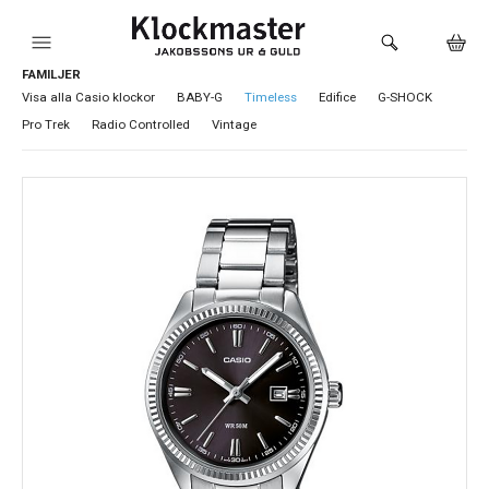
FAMILJER
HEM
Visa alla Casio klockor
BABY-G
Timeless
Edifice
G-SHOCK
Pro Trek
Radio Controlled
Vintage
KLOCKOR
VARUMÄRKEN
SMYCKEN
SADDLER
HÅLTAGNING ÖRON
LOKALA PRODUKTER
BUTIKEN