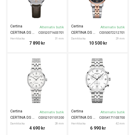
Certina
Certina
Alternativ butik
Alternativ butik
CERTINA DS Caimano Automatic 31mm
CERTINA DS Caimano Automatic 29mm
C0352071603701
C0350072212701
Herrklocka
31 mm
Damklocka
29 mm
7 890
kr
10 500
kr
Certina
Certina
Alternativ butik
Alternativ butik
CERTINA DS Caimano 28mm
CERTINA DS Caimano Chronograph 42mm
C0352101101200
C0354171103700
Damklocka
28 mm
Herrklocka
42 mm
4 690
kr
6 990
kr