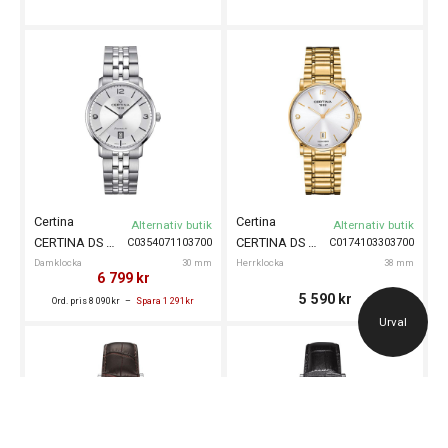
Certina
Certina
Alternativ butik
Alternativ butik
CERTINA DS Caimano 30mm
CERTINA DS Caimano 38mm
C0354071103700
C0174103303700
Damklocka
30 mm
Herrklocka
38 mm
6 799
kr
5 590
kr
Ord. pris 8 090kr
Spara 1 291kr
Urval