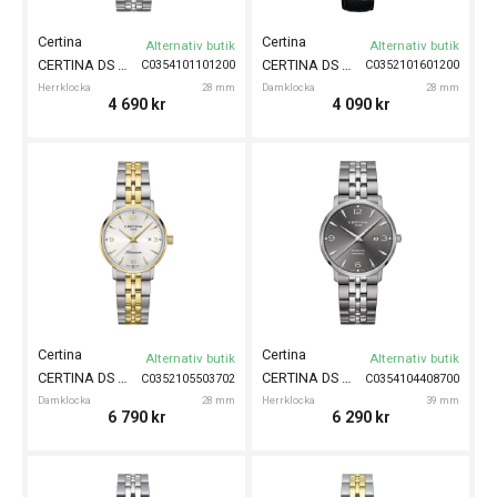
Certina
Certina
Alternativ butik
Alternativ butik
CERTINA DS Caimano 39mm
CERTINA DS Caimano 28mm
C0354101101200
C0352101601200
Herrklocka
28 mm
Damklocka
28 mm
4 690
kr
4 090
kr
Certina
Certina
Alternativ butik
Alternativ butik
CERTINA DS Caimano Titanium 28mm
CERTINA DS Caimano Titanium 39mm
C0352105503702
C0354104408700
Damklocka
28 mm
Herrklocka
39 mm
6 790
kr
6 290
kr