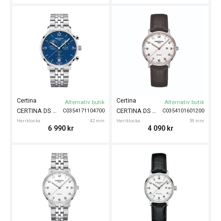
Certina
Certina
Alternativ butik
Alternativ butik
CERTINA DS Caimano Chronograph 42mm
CERTINA DS Caimano 39mm
C0354171104700
C0354101601200
Herrklocka
42 mm
Herrklocka
39 mm
6 990
kr
4 090
kr