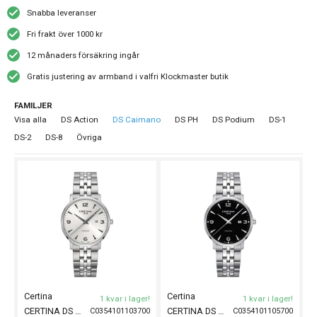
Snabba leveranser
Fri frakt över 1000 kr
12 månaders försäkring ingår
Gratis justering av armband i valfri Klockmaster butik
FAMILJER
Visa alla
DS Action
DS Caimano
DS PH
DS Podium
DS-1
DS-2
DS-8
Övriga
Certina
Certina
1 kvar i lager!
1 kvar i lager!
CERTINA DS Caimano 39mm
CERTINA DS Caimano 39mm
C0354101103700
C0354101105700