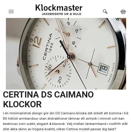
HEM
KLOCKOR
VARUMÄRKEN
SMYCKEN
SADDLER
HÅLTAGNING ÖRON
CERTINA DS CAIMANO
KLOCKOR
LOKALA PRODUKTER
I en minimalistisk design gör din DS Caimano klocka det enkelt att komma i tid.
BUTIKEN
Ett tidlöst armbandsur utan distraktioner lämnar ett avtryck i minnet och kan
beskrivas som subtil, elegant & klassisk. Välj mellan länkarmband i rostfritt stål
eller äkta skinn av högsta kvalité, vilken Certina modell passar dig bäst?