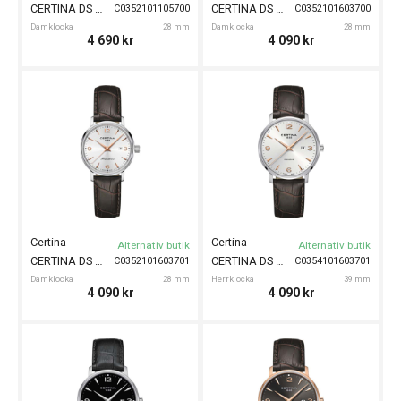
CERTINA DS Caimano 28mm
CERTINA DS Caimano 28mm
C0352101105700
C0352101603700
Damklocka
28 mm
Damklocka
28 mm
4 690
kr
4 090
kr
Certina
Certina
Alternativ butik
Alternativ butik
CERTINA DS Caimano 28mm
CERTINA DS Caimano 39mm
C0352101603701
C0354101603701
Damklocka
28 mm
Herrklocka
39 mm
4 090
kr
4 090
kr