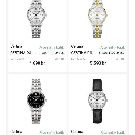
Certina
Certina
Alternativ butik
Alternativ butik
CERTINA DS Caimano 28mm
CERTINA DS Caimano 28mm
C0352101103700
C0352102203702
Damklocka
28 mm
Damklocka
28 mm
4 690
kr
5 590
kr
Certina
Certina
Alternativ butik
Alternativ butik