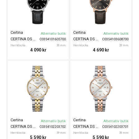
Certina
Certina
Alternativ butik
Alternativ butik
CERTINA DS Caimano 39mm
CERTINA DS Caimano 39mm
C0354101605700
C0354103608700
Herrklocka
39 mm
Herrklocka
39 mm
4 090
kr
4 690
kr
Certina
Certina
Alternativ butik
Alternativ butik
CERTINA DS Caimano 39mm
CERTINA DS Caimano 39mm
C0354102203702
C0354102203701
Herrklocka
39 mm
Herrklocka
39 mm
5 590
kr
5 590
kr