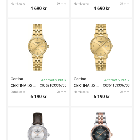
Herrklocka
39 mm
Herrklocka
39 mm
4 690
kr
4 690
kr
Certina
Certina
Alternativ butik
Alternativ butik
CERTINA DS Caimano 28mm
CERTINA DS Caimano 39mm
C0352103336700
C0354103336700
Damklocka
28 mm
Herrklocka
39 mm
6 190
kr
6 190
kr