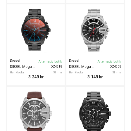
Diesel
Diesel
Alternativ butik
Alternativ butik
DIESEL Mega Chief 51mm
DIESEL Mega Chief 51mm
DZ4318
DZ4308
Herrklocka
51 mm
Herrklocka
51 mm
3 249
kr
3 149
kr