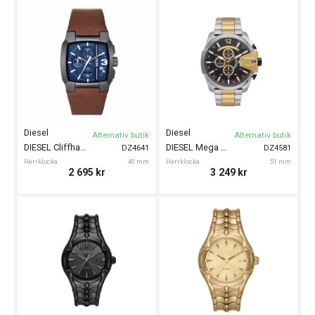
Diesel
Diesel
Alternativ butik
Alternativ butik
DIESEL Cliffhanger Chrono 40mm
DIESEL Mega Chief 51mm
DZ4641
DZ4581
Herrklocka
40 mm
Herrklocka
51 mm
2 695
kr
3 249
kr