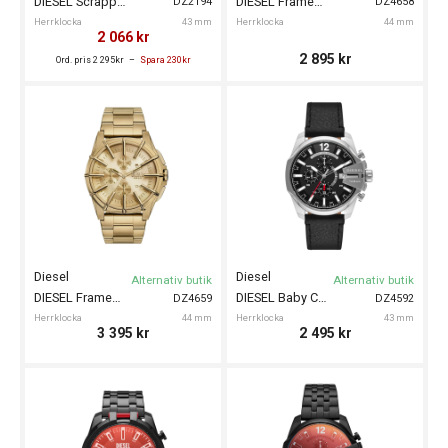
DIESEL Scrapper 43mm
DIESEL Framed 44mm
DZ2194
DZ4658
Herrklocka
43 mm
Herrklocka
44 mm
2 066
kr
2 895
kr
Ord. pris 2 295kr
Spara 230kr
Diesel
Diesel
Alternativ butik
Alternativ butik
DIESEL Framed 44mm
DIESEL Baby Chief 43mm
DZ4659
DZ4592
Herrklocka
44 mm
Herrklocka
43 mm
3 395
kr
2 495
kr