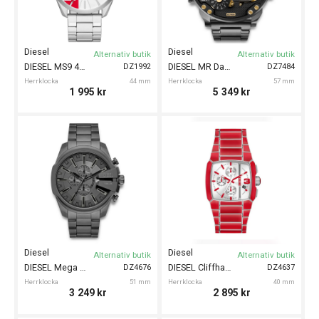
Diesel
Diesel
Alternativ butik
Alternativ butik
DIESEL MS9 44mm
DIESEL MR Daddy 57mm
DZ1992
DZ7484
Herrklocka
44 mm
Herrklocka
57 mm
1 995
kr
5 349
kr
Diesel
Diesel
Alternativ butik
Alternativ butik
DIESEL Mega Chief 51mm
DIESEL Cliffhanger Chrono 40mm
DZ4676
DZ4637
Herrklocka
51 mm
Herrklocka
40 mm
3 249
kr
2 895
kr