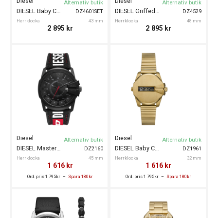
Diesel
Diesel
Alternativ butik
Alternativ butik
DIESEL Baby Chief 43mm Gift Set
DIESEL Griffed 48mm
DZ4601SET
DZ4529
Herrklocka
43 mm
Herrklocka
48 mm
2 895
kr
2 895
kr
Diesel
Diesel
Alternativ butik
Alternativ butik
DIESEL Master Chief 45mm
DIESEL Baby Chief 32mm
DZ2160
DZ1961
Herrklocka
45 mm
Herrklocka
32 mm
1 616
kr
1 616
kr
Ord. pris 1 795kr
Spara 180kr
Ord. pris 1 795kr
Spara 180kr