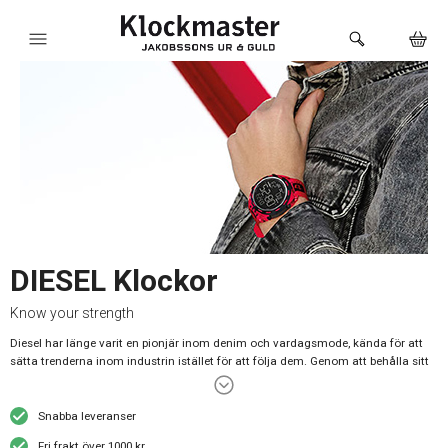
HEM
KLOCKOR
VARUMÄRKEN
SMYCKEN
SADDLER
DIESEL Klockor
HÅLTAGNING ÖRON
Know your strength
Diesel har länge varit en pionjär inom denim och vardagsmode, kända för att
LOKALA PRODUKTER
sätta trenderna inom industrin istället för att följa dem. Genom att behålla sitt
dna har Diesel fortsatt utvecklas och blivit ett riktigt alternativ till de
BUTIKEN
väletablerade lyxvarumärkena. Dieselklockornas design sänder ut löften om
enastående kvalitet och exklusivitet. Något som dock inte avspeglar sig i
Snabba leveranser
klockornas prissättning.
Fri frakt över 1000 kr