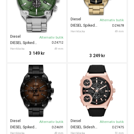
Diesel
Alternativ butik
DIESEL Spiked Chrono 49mm
DZ4678
Herrklocka
49 mm
Diesel
Alternativ butik
DIESEL Spiked 49mm
DZ4712
Herrklocka
49 mm
3 149
kr
3 249
kr
Diesel
Diesel
Alternativ butik
Alternativ butik
DIESEL Spiked 49mm
DIESEL Sideshow 51mm
DZ4691
DZ7475
Herrklocka
49 mm
Herrklocka
51 mm