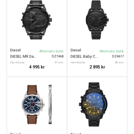
Diesel
Diesel
Alternativ butik
Alternativ butik
DIESEL MR Daddy 2.0 57mm
DIESEL Baby Chief 48mm
DZ7468
DZ4617
Herrklocka
57 mm
Herrklocka
48 mm
4 995
kr
2 895
kr