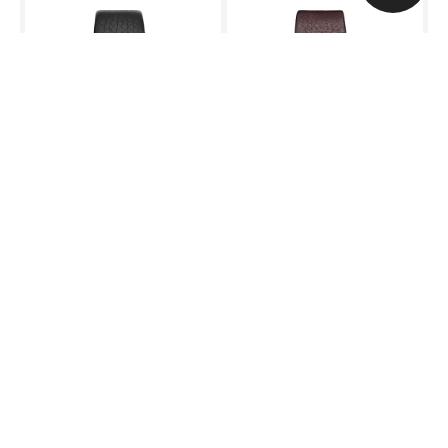
Diesel
Diesel
Alternativ butik
Alternativ butik
DIESEL Master Chief 45mm
DIESEL Master Chief 45mm
DZ1657
DZ1206
Herrklocka
45 mm
Herrklocka
45 mm
1 754
kr
1 949
kr
Ord. pris 1 949kr
Spara 195kr
jakobssonsurochguld.se – Din
partner för Diesel klockor