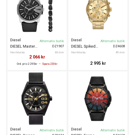
Diesel
Diesel
Alternativ butik
Alternativ butik
DIESEL Master Chief 46mm Gift Set
DIESEL Spiked Chrono 49mm
DZ1907
DZ4608
Herrklocka
46 mm
Herrklocka
49 mm
2 066
kr
2 995
kr
Ord. pris 2 295kr
Spara 230kr
Diesel
Diesel
Alternativ butik
Alternativ butik