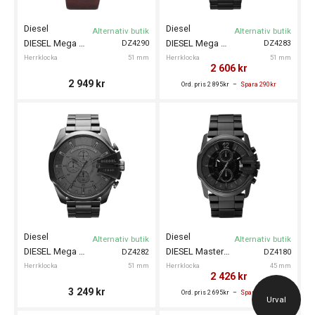
Diesel
Diesel
Alternativ butik
Alternativ butik
DIESEL Mega Chief 51mm
DIESEL Mega Chief 51mm
DZ4290
DZ4283
Herrklocka
51 mm
Herrklocka
51 mm
2 606
kr
2 949
kr
Ord. pris 2 895kr
Spara 290kr
Diesel
Diesel
Alternativ butik
Alternativ butik
DIESEL Mega Chief 51mm
DIESEL Master Chief 45mm
DZ4282
DZ4180
Herrklocka
51 mm
Herrklocka
45 mm
2 426
kr
3 249
kr
Ord. pris 2 695kr
Spara 270kr
Urval