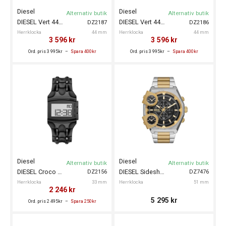
Diesel
Diesel
Alternativ butik
Alternativ butik
DIESEL Vert 44mm
DIESEL Vert 44mm
DZ2187
DZ2186
Herrklocka
44 mm
Herrklocka
44 mm
3 596
kr
3 596
kr
Ord. pris 3 995kr
Spara 400kr
Ord. pris 3 995kr
Spara 400kr
Diesel
Diesel
Alternativ butik
Alternativ butik
DIESEL Croco Digi 33mm
DIESEL Sideshow 51mm
DZ2156
DZ7476
Herrklocka
33 mm
Herrklocka
51 mm
2 246
kr
5 295
kr
Ord. pris 2 495kr
Spara 250kr