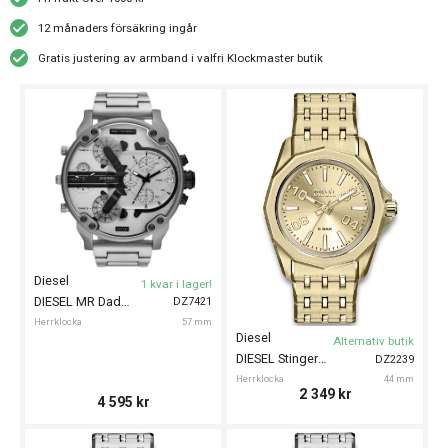
12 månaders försäkring ingår
Gratis justering av armband i valfri Klockmaster butik
Diesel
1 kvar i lager!
DIESEL MR Daddy 57mm
DZ7421
Herrklocka
57 mm
Diesel
Alternativ butik
DIESEL Stinger 44mm
DZ2239
Herrklocka
44 mm
2 349
kr
4 595
kr