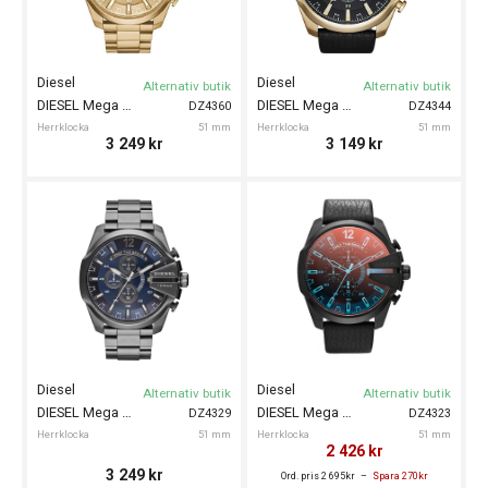
Diesel
Diesel
Alternativ butik
Alternativ butik
DIESEL Mega Chief 51mm
DIESEL Mega Chief 51mm
DZ4360
DZ4344
Herrklocka
51 mm
Herrklocka
51 mm
3 249
kr
3 149
kr
Diesel
Diesel
Alternativ butik
Alternativ butik
DIESEL Mega Chief 51mm
DIESEL Mega Chief 51mm
DZ4329
DZ4323
Herrklocka
51 mm
Herrklocka
51 mm
2 426
kr
3 249
kr
Ord. pris 2 695kr
Spara 270kr