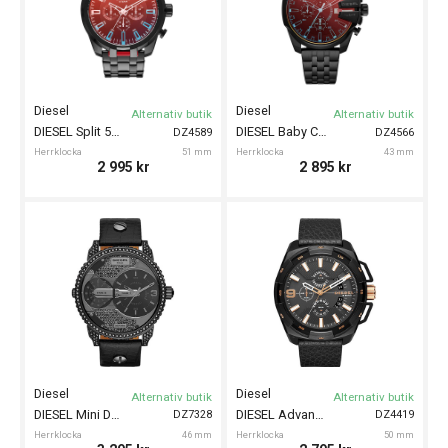
Diesel
Diesel
Alternativ butik
Alternativ butik
DIESEL Split 51mm
DIESEL Baby Chief 43mm
DZ4589
DZ4566
Herrklocka
51 mm
Herrklocka
43 mm
2 995
kr
2 895
kr
Diesel
Diesel
Alternativ butik
Alternativ butik
DIESEL Mini Daddy 46mm
DIESEL Advance 50mm
DZ7328
DZ4419
Herrklocka
46 mm
Herrklocka
50 mm