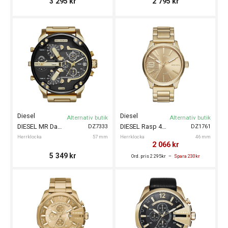
3 295
kr
2 795
kr
Diesel
Diesel
Alternativ butik
Alternativ butik
DIESEL MR Daddy 2.0 57mm
DIESEL Rasp 46mm
DZ7333
DZ1761
Herrklocka
57 mm
Herrklocka
46 mm
2 066
kr
5 349
kr
Ord. pris 2 295kr
Spara 230kr