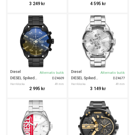
3 249
kr
4 595
kr
Diesel
Diesel
Alternativ butik
Alternativ butik
DIESEL Spiked Chrono 49mm
DIESEL Spiked 49mm
DZ4609
DZ4677
Herrklocka
49 mm
Herrklocka
49 mm
2 995
kr
3 149
kr