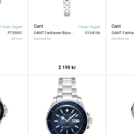
Gant
Gant
1 kvar i lager!
1 kvar i lager!
GANT Fairhaven Bijou 22mm
P730001
G194106
28 mm
Damklocka
Damklocka
2 190
kr