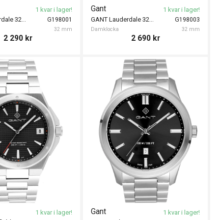
Gant
1 kvar i lager!
1 kvar i lager!
GANT Lauderdale 32mm
GANT Lauderdale 32mm
G198001
G198003
32 mm
Damklocka
32 mm
2 290
kr
2 690
kr
Gant
1 kvar i lager!
1 kvar i lager!