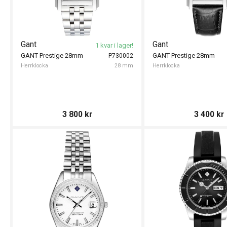
Gant
Gant
1 kvar i lager!
GANT Prestige 28mm
GANT Prestige 28mm
P730002
Herrklocka
28 mm
Herrklocka
3 800
kr
3 400
kr