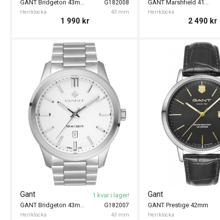
GANT Bridgeton 43mm
GANT Marshfield 41mm
G182008
Herrklocka
43 mm
Herrklocka
1 990
kr
2 490
kr
Gant
Gant
1 kvar i lager!
GANT Bridgeton 43mm
GANT Prestige 42mm
G182007
Herrklocka
43 mm
Herrklocka