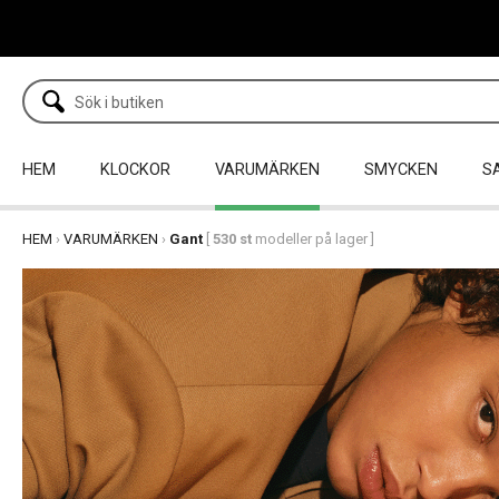
HEM
KLOCKOR
VARUMÄRKEN
SMYCKEN
S
HEM
›
VARUMÄRKEN
›
Gant
[
530 st
modeller på lager ]