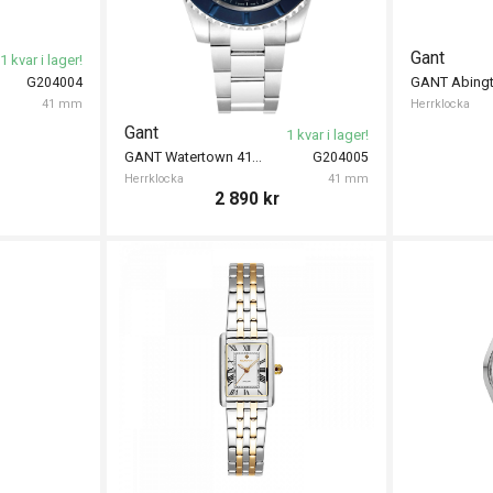
Gant
1 kvar i lager!
GANT Abing
G204004
41 mm
Herrklocka
Gant
1 kvar i lager!
GANT Watertown 41mm
G204005
Herrklocka
41 mm
2 890
kr