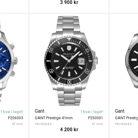
3 900
kr
Gant
Gant
1 kvar i lager!
1 kvar i lager!
GANT Prestige 41mm
P206003
P250001
43 mm
Herrklocka
41 mm
Herrklocka
4 200
kr