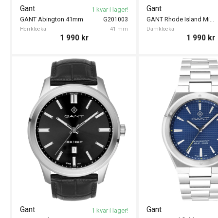
Gant
Gant
1 kvar i lager!
GANT Abington 41mm
GANT Rhode Island Mini 20mm
G201003
Herrklocka
41 mm
Damklocka
1 990
kr
1 990
kr
Gant
Gant
1 kvar i lager!