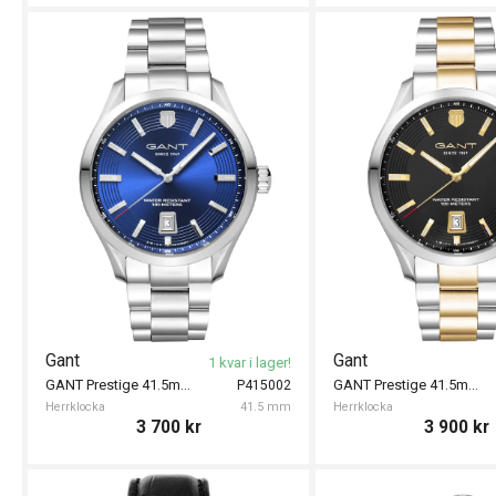
Gant
Gant
1 kvar i lager!
GANT Prestige 41.5mm
GANT Prestige 41.5mm
P415002
Herrklocka
41.5 mm
Herrklocka
3 700
kr
3 900
kr