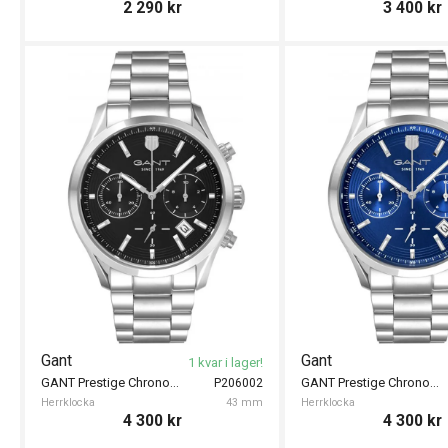
2 290
kr
3 400
kr
Gant
Gant
1 kvar i lager!
GANT Prestige Chronograph 43mm
GANT Prestige Chronograph 43mm
P206002
Herrklocka
43 mm
Herrklocka
4 300
kr
4 300
kr