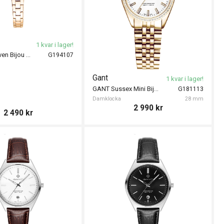
1 kvar i lager!
GANT Fairhaven Bijou 22mm
G194107
Gant
1 kvar i lager!
GANT Sussex Mini Bijou 28mm
G181113
Damklocka
28 mm
2 990
kr
2 490
kr