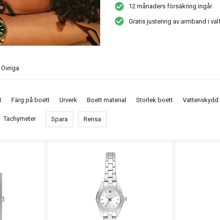
12 månaders försäkring ingår
Gratis justering av armband i val
Övriga
t
Färg på boett
Urverk
Boett material
Storlek boett
Vattenskydd
Tachymeter
Spara
Rensa