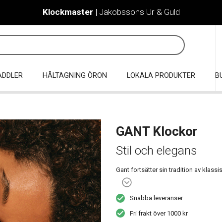
Klockmaster
| Jakobssons Ur & Guld
ADDLER
HÅLTAGNING ÖRON
LOKALA PRODUKTER
B
GANT Klockor
Stil och elegans
Gant fortsätter sin tradition av klas
herrklockor. Klockor tillverkade av 
herrklockor finns i en mängd olika kl
Snabba leveranser
stålarmband. Klockorna känneteckna
färger och material men är mindre oc
Fri frakt över 1000 kr
olika urverk och funktioner såsom dyk