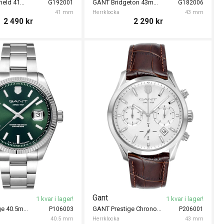
GANT Marshfield 41mm
GANT Bridgeton 43mm
G192001
G182006
41 mm
Herrklocka
43 mm
2 490
kr
2 290
kr
Gant
1 kvar i lager!
1 kvar i lager!
GANT Prestige 40.5mm
GANT Prestige Chronograph 43mm
P106003
P206001
40.5 mm
Herrklocka
43 mm