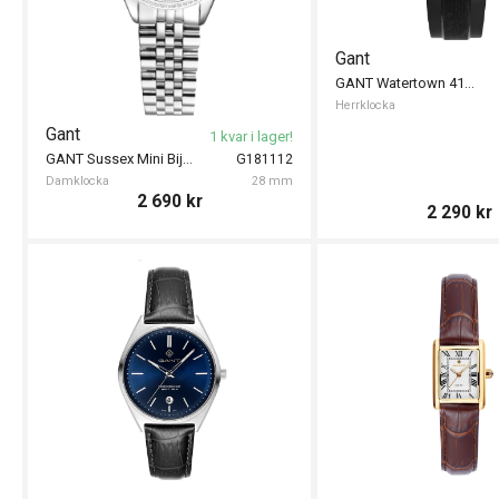
Gant
GANT Watertown 41mm
Herrklocka
Gant
1 kvar i lager!
GANT Sussex Mini Bijou 28mm
G181112
Damklocka
28 mm
2 690
kr
2 290
kr