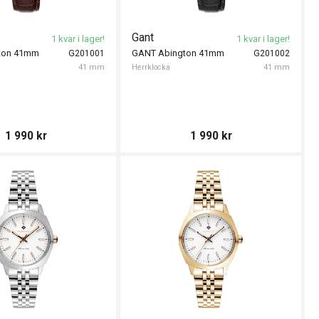
Gant
1 kvar i lager!
1 kvar i lager!
ton 41mm
GANT Abington 41mm
G201001
G201002
41 mm
Herrklocka
41 mm
1 990
kr
1 990
kr