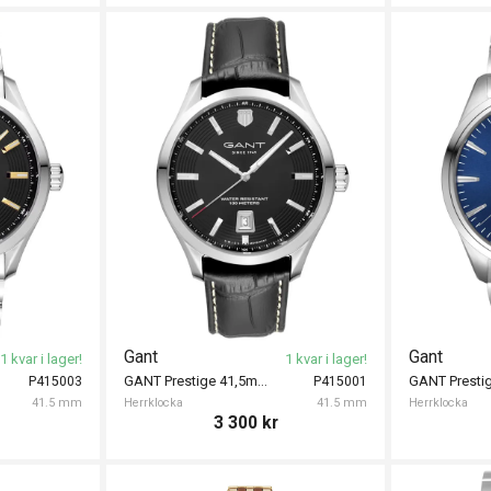
Gant
Gant
1 kvar i lager!
1 kvar i lager!
GANT Prestige 41,5mm
GANT Prest
P415003
P415001
41.5 mm
Herrklocka
41.5 mm
Herrklocka
3 300
kr