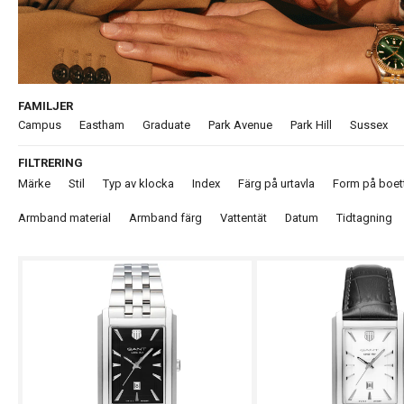
FAMILJER
Campus
Eastham
Graduate
Park Avenue
Park Hill
Sussex
FILTRERING
Märke
Stil
Typ av klocka
Index
Färg på urtavla
Form på boet
Armband material
Armband färg
Vattentät
Datum
Tidtagning