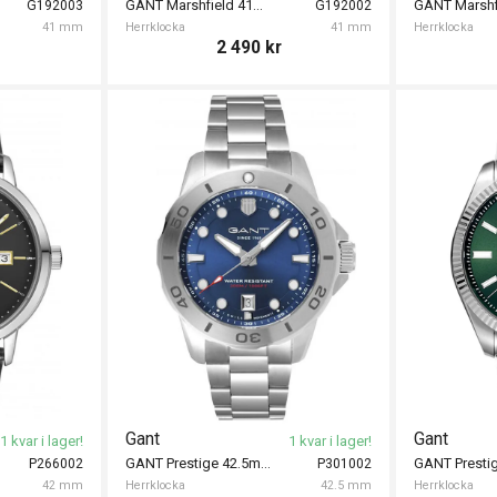
GANT Marshfield 41mm
G192003
G192002
41 mm
Herrklocka
41 mm
Herrklocka
2 490
kr
Gant
Gant
1 kvar i lager!
1 kvar i lager!
GANT Prestige 42.5mm
P266002
P301002
42 mm
Herrklocka
42.5 mm
Herrklocka