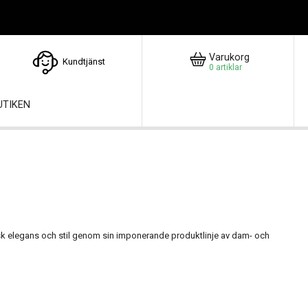
Varukorg
Kundtjänst
0
artiklar
UTIKEN
sisk elegans och stil genom sin imponerande produktlinje av dam- och
de finaste kvalitetsmaterialen och genom genuint hantverkskunnande. Gant
assiska former och stilar som ofta kombinerar läder- och rostfria
s av subtila men ofta kontrasterande färger. Gant damklockor har samma
h har mer feminina former och stilar. Gantklockor tillverkas med en mängd
arring, flera urtavlor, dag-/datumfunktioner och kronograffunktioner.