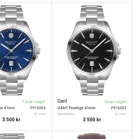
Gant
1 kvar i lager!
1 kvar i lager!
ige 41mm
GANT Prestige 41mm
P316003
P316002
41 mm
Herrklocka
41 mm
3 500
kr
3 500
kr