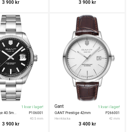
3 900
kr
3 900
kr
Gant
1 kvar i lager!
1 kvar i lager!
GANT Prestige 40.5mm
GANT Prestige 42mm
P106001
P266001
40.5 mm
Herrklocka
42 mm
3 900
kr
3 400
kr