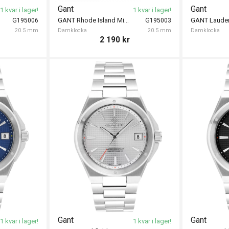
Gant
Gant
1 kvar i lager!
1 kvar i lager!
GANT Rhode Island Mini 20mm
G195006
G195003
20.5 mm
Damklocka
20.5 mm
Damklocka
2 190
kr
Gant
Gant
1 kvar i lager!
1 kvar i lager!