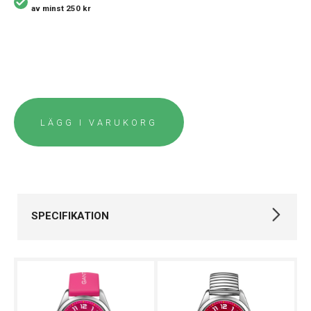
av minst 250 kr
LÄGG I VARUKORG
SPECIFIKATION
Varumärke
Gant
Kollektion
Campus
Stil
Klassiska klockor