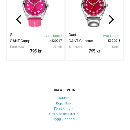
Typ av klocka
Barnklocka
Garanti
24 månader
Design
Gant
Gant
G
1 kvar i lager!
1 kvar i lager!
Färg på urtavla
Blå
GANT Campus 32mm
GANT Campus 32mm
K320017
K320013
Barnklocka
32 mm
Barnklocka
32 mm
Ba
Form på boett
Rund
795
kr
795
kr
Boett material
Rostfritt stål
Armband material
Silikon
Armband färg
Blå
BRA ATT VETA
Urverk
Butiken
Urverk
Quartz (batteri)
Köpvillkor
Försäkring↗️
Kaliber urverk
Seiko Y121F
Om Klockmaster↗️
Trygg E-handel
Batteri
SR626SW