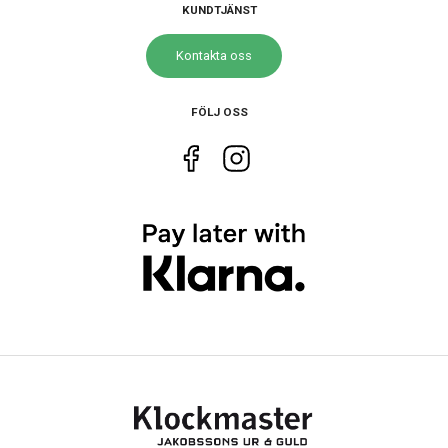
KUNDTJÄNST
Storlek
Kontakta oss
Diameter
32 mm
Tjocklek
8 mm
FÖLJ OSS
Bredd på armband
16 mm
Egenskaper
Vattenskydd
10 ATM / 100 m
Glas material
Mineral
Vattentät
Ja