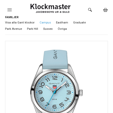
FAMILJER
HEM
Visa alla Gant klockor
Campus
Eastham
Graduate
Park Avenue
Park Hill
Sussex
Övriga
KLOCKOR
VARUMÄRKEN
SMYCKEN
SADDLER
HÅLTAGNING ÖRON
LOKALA PRODUKTER
BUTIKEN