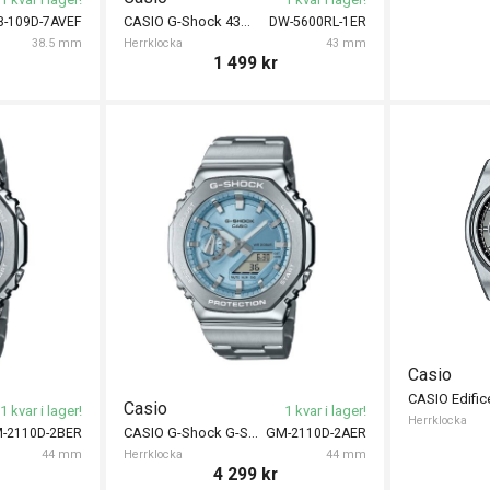
CASIO G-Shock 43mm
B-109D-7AVEF
DW-5600RL-1ER
38.5 mm
Herrklocka
43 mm
1 499
kr
Casio
Casio
1 kvar i lager!
1 kvar i lager!
Herrklocka
CASIO G-Shock G-Steel 44mm
-2110D-2BER
GM-2110D-2AER
44 mm
Herrklocka
44 mm
4 299
kr