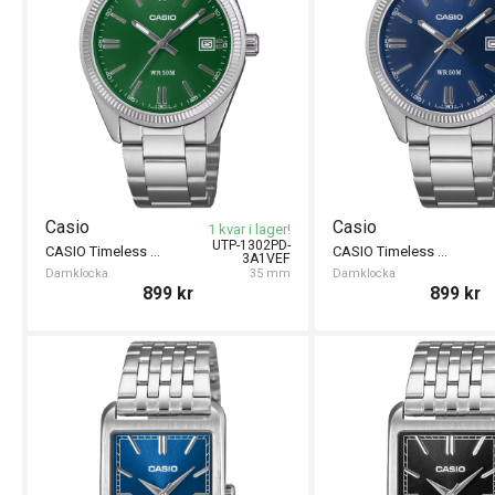
Casio
Casio
1 kvar i lager!
UTP-1302PD-
CASIO Timeless 35mm
CASIO Timeless 35mm
3A1VEF
Damklocka
35 mm
Damklocka
899
kr
899
kr