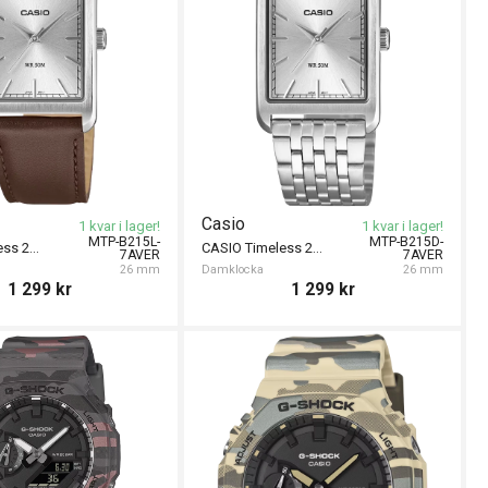
Casio
1 kvar i lager!
1 kvar i lager!
MTP-B215L-
MTP-B215D-
CASIO Timeless 26mm
CASIO Timeless 26mm
7AVER
7AVER
26 mm
Damklocka
26 mm
1 299
kr
1 299
kr