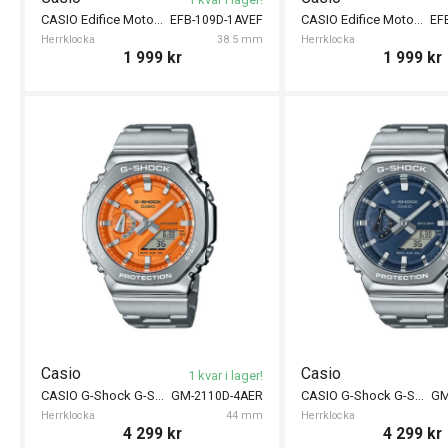
CASIO Edifice Motorsports 38.5mm
CASIO Edifice Motorsports 38.5mm
EFB-109D-1AVEF
EF
Herrklocka
38.5 mm
Herrklocka
1 999
kr
1 999
kr
Casio
Casio
1 kvar i lager!
CASIO G-Shock G-Steel 44mm
CASIO G-Shock G-Steel 44mm
GM-2110D-4AER
GM
Herrklocka
44 mm
Herrklocka
4 299
kr
4 299
kr