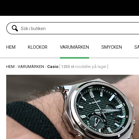
HEM
KLOCKOR
VARUMÄRKEN
SMYCKEN
S
HEM
›
VARUMÄRKEN
›
Casio
[
1253 st
modeller på lager ]