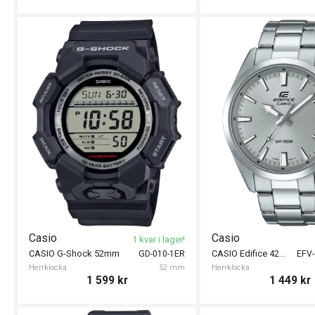
Casio
Casio
1 kvar i lager!
CASIO G-Shock 52mm
CASIO Edifice 42mm
GD-010-1ER
EFV
Herrklocka
52 mm
Herrklocka
1 599
kr
1 449
kr