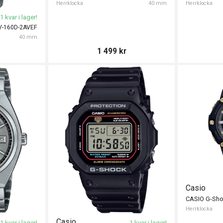
Herrklocka
40 mm
Herrklocka
1 kvar i lager!
V-160D-2AVEF
40 mm
1 499
kr
Casio
Herrklocka
Casio
1 kvar i lager!
1 kvar i lager!