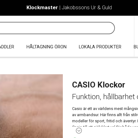
Klockmaster
| Jakobssons Ur & Guld
ADDLER
HÅLTAGNING ÖRON
LOKALA PRODUKTER
B
CASIO Klockor
Funktion, hållbarhet
Casio är ett av världens mest mångs
av armbandsur. Här finns allt från stil
modeller för sport, fritid och äventy
Casio till ett självklart val för både v
Casio är också ett varumärke som sa