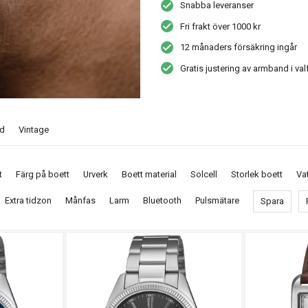
klockor som kombinerar karaktär, pålitl
Snabba leveranser
Casio dessutom sina avancerade Wave
Fri frakt över 1000 kr
Hos Jakobssons Ur & Guld i Hudiksvall
familjeföretag med urmakare på plats
12 månaders försäkring ingår
söker en sportig favorit, en tålig vard
Gratis justering av armband i val
ed
Vintage
t
Färg på boett
Urverk
Boett material
Solcell
Storlek boett
Va
Extra tidzon
Månfas
Larm
Bluetooth
Pulsmätare
Spara