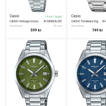
Casio
Casio
1 kvar i lager!
CASIO Vintage Iconic 33mm
CASIO Timeless Digital 37mm
A158WEA-2EF
W-
Herrklocka
33 mm
Herrklocka
599
kr
749
kr