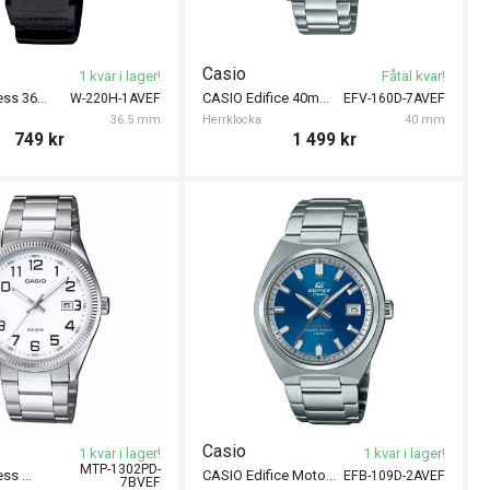
Casio
1 kvar i lager!
Fåtal kvar!
CASIO Timeless 36mm
CASIO Edifice 40mm
W-220H-1AVEF
EFV-160D-7AVEF
36.5 mm
Herrklocka
40 mm
749
kr
1 499
kr
Casio
1 kvar i lager!
1 kvar i lager!
MTP-1302PD-
CASIO Timeless 38mm
CASIO Edifice Motorsports 38,5mm
EFB-109D-2AVEF
7BVEF