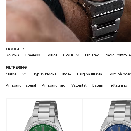
FAMILJER
BABY-G
Timeless
Edifice
G-SHOCK
Pro Trek
Radio Controll
FILTRERING
Märke
Stil
Typ av klocka
Index
Färg på urtavla
Form på boet
Armband material
Armband färg
Vattentät
Datum
Tidtagning