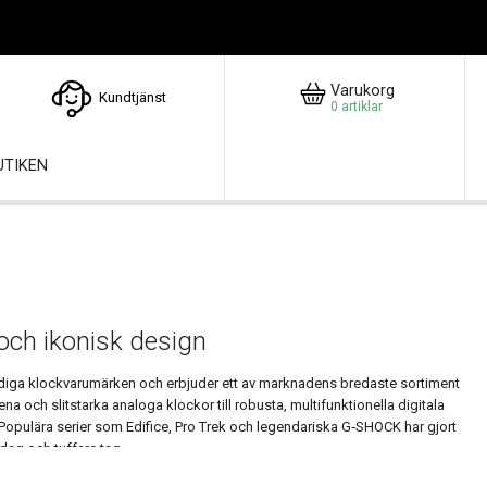
Varukorg
Kundtjänst
0
artiklar
UTIKEN
 och ikonisk design
idiga klockvarumärken och erbjuder ett av marknadens bredaste sortiment
rena och slitstarka analoga klockor till robusta, multifunktionella digitala
r. Populära serier som Edifice, Pro Trek och legendariska G‑SHOCK har gjort
ardag och tuffare tag.
tt trender som håller över tid – med klassiker som G‑SHOCK och Baby‑G,