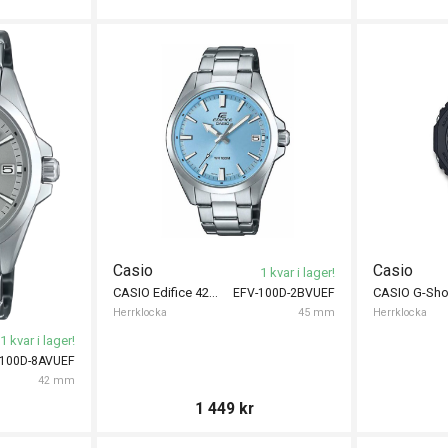
Casio
Casio
1 kvar i lager!
CASIO Edifice 42mm
EFV-100D-2BVUEF
Herrklocka
45 mm
Herrklocka
1 kvar i lager!
-100D-8AVUEF
42 mm
1 449
kr