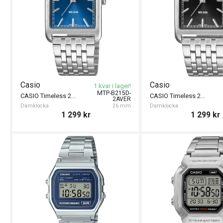
Casio
Casio
1 kvar i lager!
MTP-B215D-
CASIO Timeless 26mm
CASIO Timeless 26mm
2AVER
Damklocka
26 mm
Damklocka
1 299
kr
1 299
kr