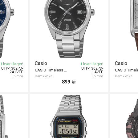
Casio
Casio
1 kvar i lager!
1 kvar i lager!
UTP-1302PD-
UTP-1302PD-
CASIO Timeless 35mm
2A1VEF
1AVEF
35 mm
Damklocka
35 mm
Damklocka
899
kr