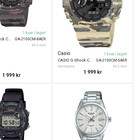
1 kvar i lager!
CASIO G-Shock Camouflage 45mm
GA-2100CM-8AER
45.5 mm
Casio
1 kvar i lager!
CASIO G-Shock Camouflage 45mm
GA-2100CM-5AER
Herrklocka
45.5 mm
1 999
kr
1 999
kr