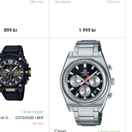
38.5 mm
Herrklocka
39,5 mm
899
kr
1 999
kr
1 kvar i lager!
CASIO G-Shock G-Steel 50mm
GST-B300B-1AER
50 mm
Casio
1 kvar i lager!