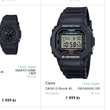
1 kvar i lager!
GMA-P2100BB-
CASIO G-Shock 40mm
1AER
40 mm
Casio
1 kvar i lager!
CASIO G-Shock 43mm
DW-5600UE-1ER
Herrklocka
43 mm
1 499
kr
1 499
kr