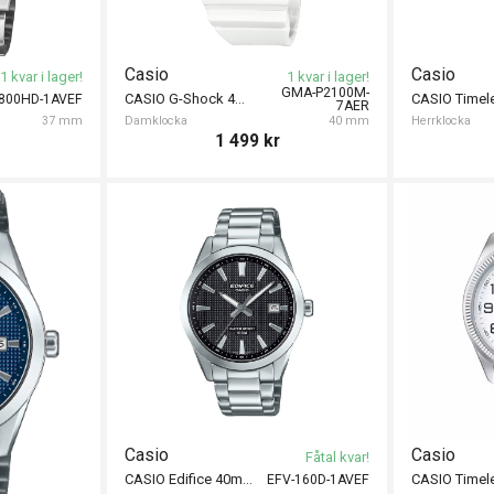
Casio
Casio
1 kvar i lager!
1 kvar i lager!
GMA-P2100M-
CASIO G-Shock 40mm
800HD-1AVEF
7AER
37 mm
Damklocka
40 mm
Herrklocka
1 499
kr
Casio
Casio
Fåtal kvar!
CASIO Edifice 40mm
EFV-160D-1AVEF