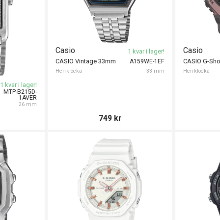
Casio
Casio
1 kvar i lager!
CASIO Vintage 33mm
A159WE-1EF
Herrklocka
33 mm
Herrklocka
1 kvar i lager!
MTP-B215D-
1AVER
26 mm
749
kr