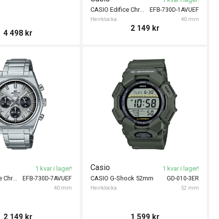
CASIO Edifice Chronograph 40mm
EFB-730D-1AVUEF
Herrklocka
40 mm
2 149
kr
4 498
kr
Casio
1 kvar i lager!
1 kvar i lager!
CASIO Edifice Chronograph 40mm
CASIO G-Shock 52mm
EFB-730D-7AVUEF
GD-010-3ER
40 mm
Herrklocka
52 mm
2 149
kr
1 599
kr