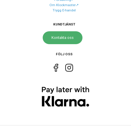
Storlek
Om Klockmaster↗️
Trygg E-handel
Diameter
46 mm
KUNDTJÄNST
Egenskaper
Kontakta oss
Vattenskydd
20 ATM / 200 m
Glas material
Mineral
FÖLJ OSS
Vattentät
Ja
Funktioner
Övriga funktioner
Lampa
Datum
Ja
Dag
Ja
Tidtagning
Ja
Extra tidzon
Ja
Larm
Ja