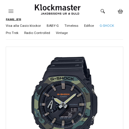
FAMILJER
HEM
Visa alla Casio klockor
BABY-G
Timeless
Edifice
G-SHOCK
Pro Trek
Radio Controlled
Vintage
KLOCKOR
VARUMÄRKEN
SMYCKEN
SADDLER
HÅLTAGNING ÖRON
LOKALA PRODUKTER
BUTIKEN