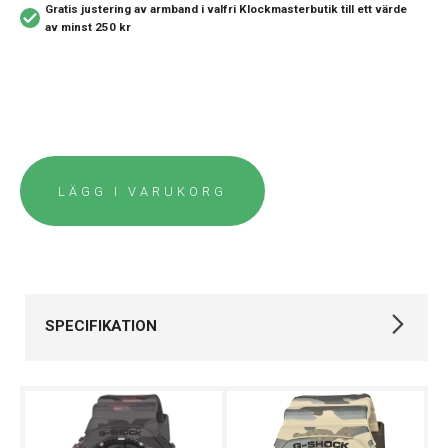
Gratis justering av armband i valfri Klockmasterbutik
till ett värde
av minst 250 kr
LÄGG I VARUKORG
SPECIFIKATION
Varumärke
Casio
Kollektion
G-SHOCK
Stil
Digitala klockor