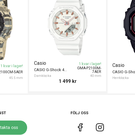
Casio
1 kvar i lager!
Casio
1 kvar i lager!
GMA-P2100M-
CASIO G-Shock 40mm
7AER
2100CM-5AER
Damklocka
40 mm
45.5 mm
Herrklocka
1 499
kr
NST
FÖLJ OSS
takta oss