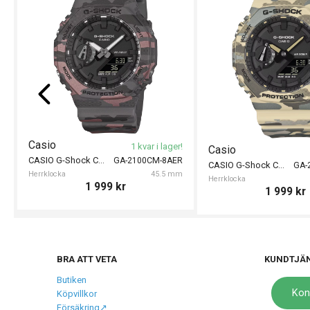
Casio
1 kvar i lager!
Casio
CASIO G-Shock Camouflage 45mm
GA-2100CM-8AER
CASIO G-Shock Camouflage 45mm
GA-
Herrklocka
45.5 mm
Herrklocka
1 999
kr
1 999
kr
BRA ATT VETA
KUNDTJÄ
Butiken
Kon
Köpvillkor
Försäkring↗️