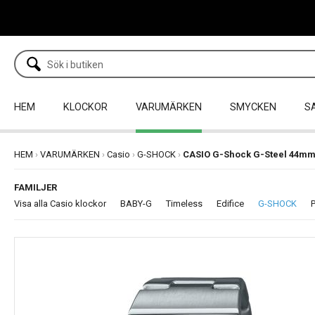
HEM
KLOCKOR
VARUMÄRKEN
SMYCKEN
S
HEM
›
VARUMÄRKEN
›
Casio
›
G-SHOCK
›
CASIO G-Shock G-Steel 44m
FAMILJER
Visa alla Casio klockor
BABY-G
Timeless
Edifice
G-SHOCK
P