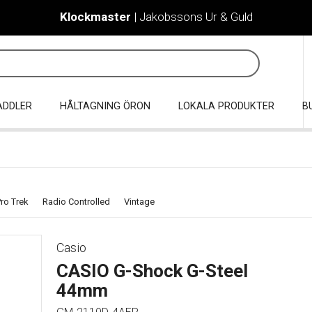
Klockmaster
| Jakobssons Ur & Guld
ADDLER
HÅLTAGNING ÖRON
LOKALA PRODUKTER
B
m
ro Trek
Radio Controlled
Vintage
Casio
CASIO G-Shock G-Steel
44mm