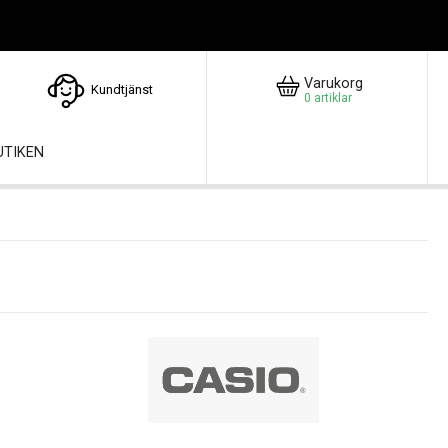
Varukorg
Kundtjänst
0
artiklar
UTIKEN