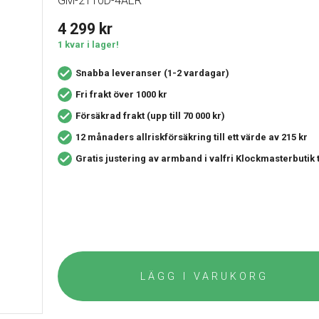
GM-2110D-4AER
4 299
kr
1 kvar i lager!
Snabba leveranser (1-2 vardagar)
Fri frakt över 1000 kr
Försäkrad frakt (upp till 70 000 kr)
12 månaders allriskförsäkring
till ett värde av 215 kr
Gratis justering av armband i valfri Klockmasterbutik
LÄGG I VARUKORG