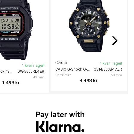
Casio
1 kvar i lager!
1 kvar i lager!
CASIO G-Shock G-Steel 50mm
GST-B300B-1AER
CASIO G-Shock 43mm
DW-5600RL-1ER
Herrklocka
50 mm
43 mm
4 498
kr
1 499
kr