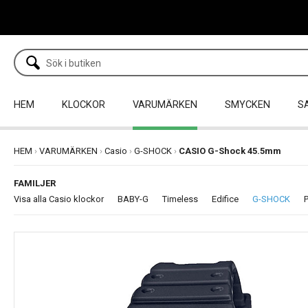
HEM
KLOCKOR
VARUMÄRKEN
SMYCKEN
S
HEM
›
VARUMÄRKEN
›
Casio
›
G-SHOCK
›
CASIO G-Shock 45.5mm
FAMILJER
Visa alla Casio klockor
BABY-G
Timeless
Edifice
G-SHOCK
P