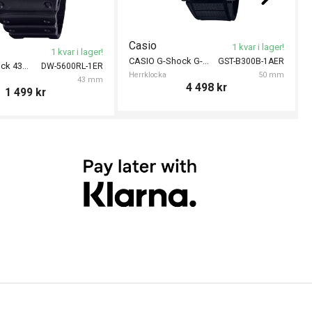
Casio
1 kvar i lager!
1 kvar i lager!
CASIO G-Shock G-Steel 50mm
GST-B300B-1AER
CASIO G-Shock 43mm
DW-5600RL-1ER
Herrklocka
50 mm
43 mm
4 498
kr
1 499
kr