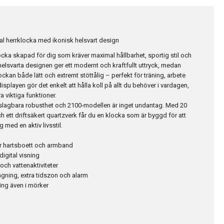
al herrklocka med ikonisk helsvart design
cka skapad för dig som kräver maximal hållbarhet, sportig stil och
n helsvarta designen ger ett modernt och kraftfullt uttryck, medan
ckan både lätt och extremt stöttålig – perfekt för träning, arbete
displayen gör det enkelt att hålla koll på allt du behöver i vardagen,
a viktiga funktioner.
oslagbara robusthet och 2100‑modellen är inget undantag. Med 20
 ett driftsäkert quartzverk får du en klocka som är byggd för att
g med en aktiv livsstil.
r hartsboett och armband
digital visning
ch vattenaktiviteter
gning, extra tidszon och alarm
ing även i mörker