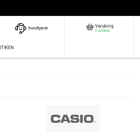
Varukorg
Kundtjänst
0
artiklar
UTIKEN