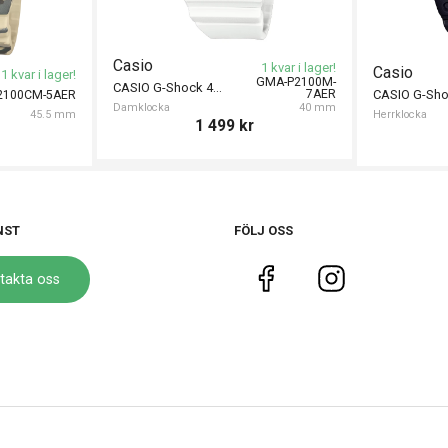
Casio
1 kvar i lager!
Casio
1 kvar i lager!
GMA-P2100M-
CASIO G-Shock 40mm
7AER
2100CM-5AER
Damklocka
40 mm
45.5 mm
Herrklocka
1 499
kr
NST
FÖLJ OSS
takta oss