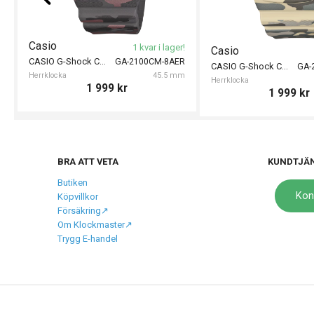
Casio
1 kvar i lager!
Casio
CASIO G-Shock Camouflage 45mm
GA-2100CM-8AER
CASIO G-Shock Camouflage 45mm
GA-
Herrklocka
45.5 mm
Herrklocka
1 999
kr
1 999
kr
BRA ATT VETA
KUNDTJÄ
Butiken
Kon
Köpvillkor
Försäkring↗️
Om Klockmaster↗️
Trygg E-handel