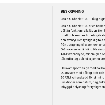
BESKRIVNING
Casio G‑Shock 2100 – Tålig digit
Casio G‑Shock 2100 är en herrklo
pålitlig funktion i alla lägen. De
boett och armband i harts gör klo
och äventyr. Den tydliga digitala 
från tidtagning till alarm och andr
G‑Shock‑serien är känd för sin 
ATM vattenskydd, mineralglas och
tåla tuffa tag och hålla jämna ste
Helsvart sportdesign med hållba
Quartzverk med pålitlig drift och 
20 ATM vattenskydd för simning o
Funktioner som datum, dag, tidta
Inbyggd belysning för tydlig visn