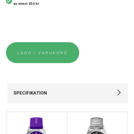
av minst 250 kr
LÄGG I VARUKORG
SPECIFIKATION
Varumärke
Gant
Kollektion
Graduate
Stil
Klassiska klockor