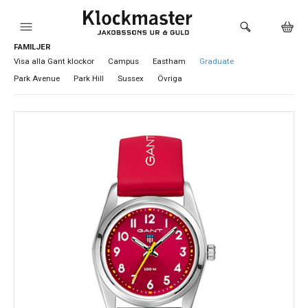
FAMILJER
HEM
Visa alla Gant klockor
Campus
Eastham
Graduate
Park Avenue
Park Hill
Sussex
Övriga
KLOCKOR
VARUMÄRKEN
SMYCKEN
SADDLER
HÅLTAGNING ÖRON
LOKALA PRODUKTER
BUTIKEN