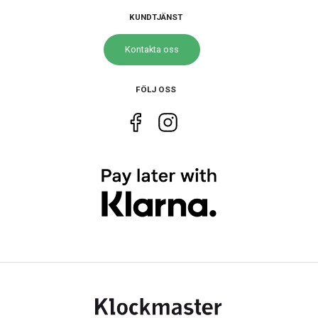
KUNDTJÄNST
Storlek
Kontakta oss
Diameter
28 mm
Tjocklek
8 mm
FÖLJ OSS
Bredd på armband
16 mm
Egenskaper
Vattenskydd
10 ATM / 100 m
Glas material
Mineral
Vattentät
Ja