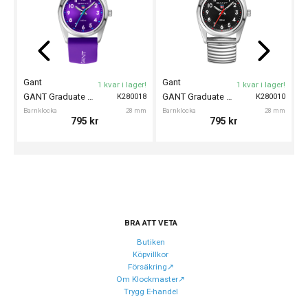
Typ av klocka
Barnklocka
Garanti
24 månader
Design
Gant
Gant
G
1 kvar i lager!
1 kvar i lager!
Färg på urtavla
Röd
GANT Graduate 28mm
GANT Graduate 28mm
K280018
K280010
Barnklocka
28 mm
Barnklocka
28 mm
Ba
Form på boett
Rund
795
kr
795
kr
Färg på boett
Silver
Boett material
Rostfritt stål
Armband material
Silikon
Armband färg
Röd
BRA ATT VETA
Urverk
Butiken
Köpvillkor
Urverk
Quartz (batteri)
Försäkring↗️
Om Klockmaster↗️
Kaliber urverk
Seiko Y121F
Trygg E-handel
Batteri
SR626SW