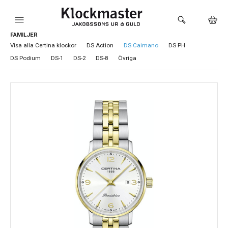
FAMILJER
HEM
Visa alla Certina klockor
DS Action
DS Caimano
DS PH
DS Podium
DS-1
DS-2
DS-8
Övriga
KLOCKOR
VARUMÄRKEN
SMYCKEN
SADDLER
HÅLTAGNING ÖRON
LOKALA PRODUKTER
BUTIKEN