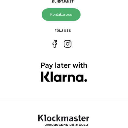
KUNDTJÄNST
Urverk
Kontakta oss
Urverk
Quartz (batteri)
FÖLJ OSS
Storlek
Diameter
28 mm
Egenskaper
Vattenskydd
10 ATM / 100 m
Glas material
Safir
Vattentät
Ja
Funktioner
Datum
Ja