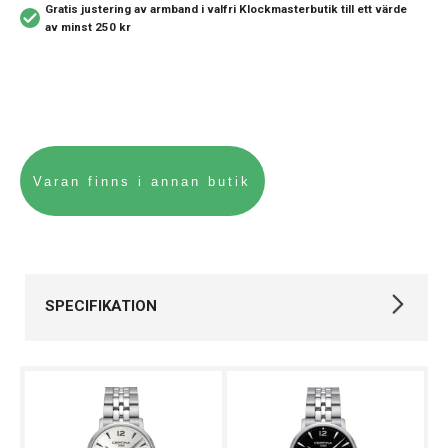
Gratis justering av armband i valfri Klockmasterbutik
till ett värde
av minst 250 kr
SPECIFIKATION
Varumärke
Certina
Kollektion
DS Caimano
Stil
Klassiska klockor