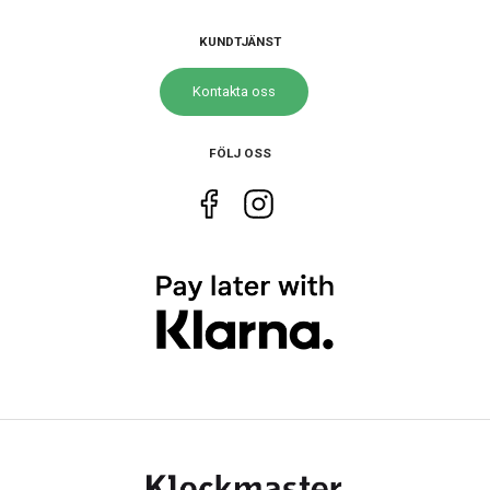
KUNDTJÄNST
Storlek
Kontakta oss
Diameter
19 mm
FÖLJ OSS
Egenskaper
Vattenskydd
3 ATM / 30 m
Glas material
Mineral
Vattentät
Nej