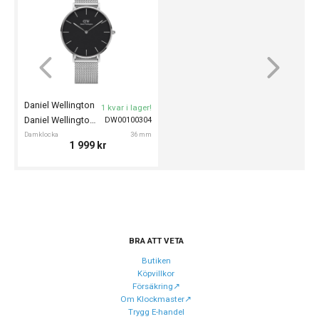
Stil
Smyckesklockor
Typ av klocka
Damklocka
Garanti
24 månader
Design
Daniel Wellington
1 kvar i lager!
Index
Streck
Daniel Wellington Petite 36mm
DW00100304
Damklocka
36 mm
Färg på urtavla
Vit
1 999
kr
Form på boett
Rund
Färg på boett
Silver
Boett material
Rostfritt stål
Armband material
Mesh
BRA ATT VETA
Armband färg
Silver
Butiken
Köpvillkor
Försäkring↗️
Urverk
Om Klockmaster↗️
Trygg E-handel
Urverk
Quartz (batteri)