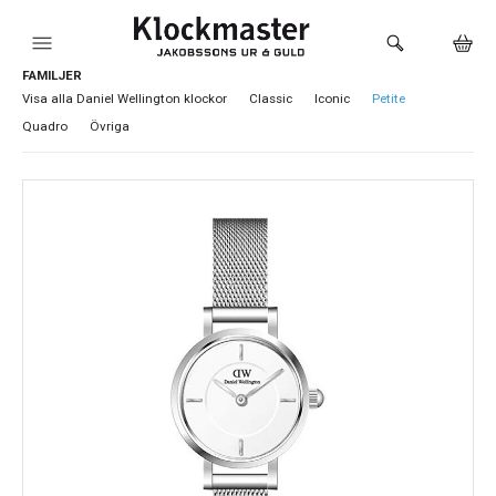
FAMILJER
HEM
Visa alla Daniel Wellington klockor
Classic
Iconic
Petite
Quadro
Övriga
KLOCKOR
VARUMÄRKEN
SMYCKEN
SADDLER
HÅLTAGNING ÖRON
LOKALA PRODUKTER
BUTIKEN