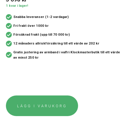
1 kvar i lager!
Snabba leveranser (1-2 vardagar)
Fri frakt över 1000 kr
Försäkrad frakt (upp till 70 000 kr)
12 månaders allriskförsäkring
till ett värde av 202 kr
Gratis justering av armband i valfri Klockmasterbutik
till ett värde
av minst 250 kr
LÄGG I VARUKORG