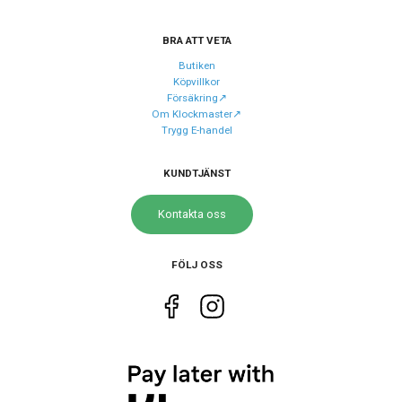
Armband material
Rostfritt stål
BRA ATT VETA
Armband färg
Silver
Butiken
Köpvillkor
Försäkring↗️
Urverk
Om Klockmaster↗️
Trygg E-handel
Urverk
Quartz (batteri)
Kaliber urverk
6N52
KUNDTJÄNST
Noggrannhet
±15 sek/mån
Kontakta oss
Batteritid
Upp till 3 år
FÖLJ OSS
Storlek
Diameter
40 mm
Höjd
47 mm
Tjocklek
8.5 mm
Bredd på armband
20 mm