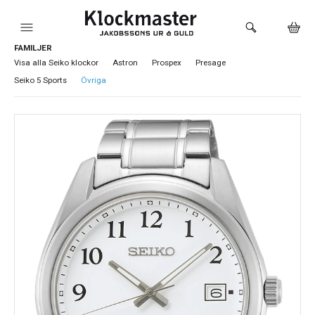
FAMILJER
HEM
Visa alla Seiko klockor
Astron
Prospex
Presage
Seiko 5 Sports
Övriga
KLOCKOR
VARUMÄRKEN
SMYCKEN
SADDLER
HÅLTAGNING ÖRON
LOKALA PRODUKTER
BUTIKEN