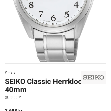
Seiko
SEIKO Classic Herrklocka
40mm
SUR459P1
3 698
kr