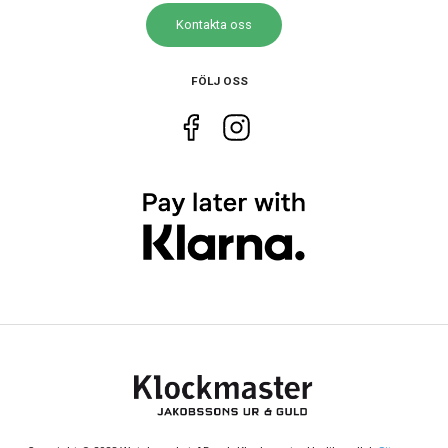
Form på
Rund
Kontakta oss
boett
Färg på
Silver
FÖLJ OSS
boett
Baksida
Glas
boett
Boett
Rostfritt stål
material
Armband
Rostfritt stål
material
Armband
Silver
färg
Urverk
Urverk
Automatiskt
Kaliber
Powermatic 80.111