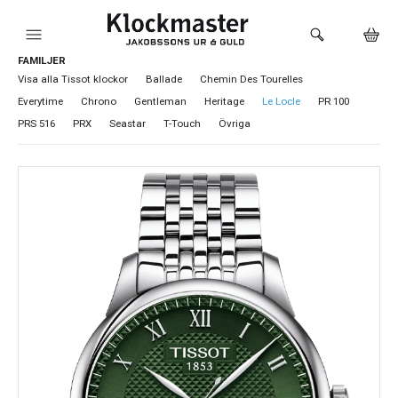
FAMILJER
HEM
Visa alla Tissot klockor
Ballade
Chemin Des Tourelles
Everytime
Chrono
Gentleman
Heritage
Le Locle
PR 100
KLOCKOR
PRS 516
PRX
Seastar
T-Touch
Övriga
VARUMÄRKEN
SMYCKEN
SADDLER
HÅLTAGNING ÖRON
LOKALA PRODUKTER
BUTIKEN