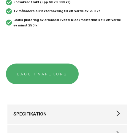
Försäkrad frakt (upp till 70 000 kr)
12 månaders allriskförsäkring
till ett värde av 250 kr
Gratis justering av armband i valfri Klockmasterbutik
till ett värde
av minst 250 kr
LÄGG I VARUKORG
SPECIFIKATION
Varumärke
Tissot