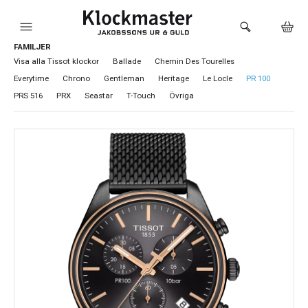
FAMILJER
HEM
Visa alla Tissot klockor
Ballade
Chemin Des Tourelles
Everytime
Chrono
Gentleman
Heritage
Le Locle
PR 100
KLOCKOR
PRS 516
PRX
Seastar
T-Touch
Övriga
VARUMÄRKEN
SMYCKEN
SADDLER
HÅLTAGNING ÖRON
LOKALA PRODUKTER
BUTIKEN