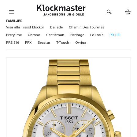
FAMILJER
HEM
Visa alla Tissot klockor
Ballade
Chemin Des Tourelles
Everytime
Chrono
Gentleman
Heritage
Le Locle
PR 100
KLOCKOR
PRS 516
PRX
Seastar
T-Touch
Övriga
VARUMÄRKEN
SMYCKEN
SADDLER
HÅLTAGNING ÖRON
LOKALA PRODUKTER
BUTIKEN