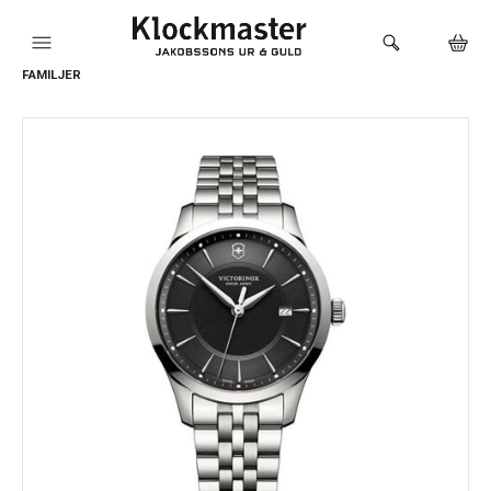
FAMILJER
HEM
KLOCKOR
VARUMÄRKEN
SMYCKEN
SADDLER
HÅLTAGNING ÖRON
LOKALA PRODUKTER
BUTIKEN