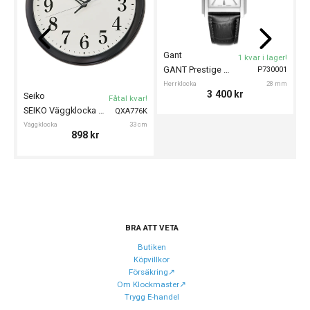
Armband färg
Silver
Gant
T
1 kvar i lager!
Urverk
GANT Prestige 28mm
P730001
Urverk
Quartz (batteri)
Herrklocka
28 mm
D
3 400
kr
Seiko
Fåtal kvar!
SEIKO Väggklocka 33cm
QXA776K
Egenskaper
Väggklocka
33 cm
898
kr
Vattenskydd
10 ATM / 100 m
Glas material
Safir
BRA ATT VETA
Butiken
Köpvillkor
Försäkring↗️
Om Klockmaster↗️
Trygg E-handel