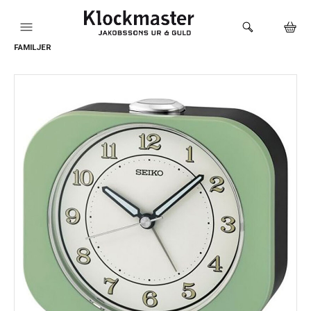
FAMILJER
HEM
KLOCKOR
VARUMÄRKEN
SMYCKEN
SADDLER
HÅLTAGNING ÖRON
LOKALA PRODUKTER
BUTIKEN