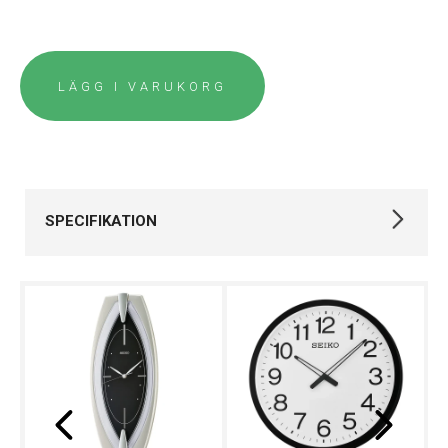
LÄGG I VARUKORG
SPECIFIKATION
Varumärke
Seiko
Kollektion
Övriga
Typ av klocka
Väckarklocka
Garanti
36 månader
Design