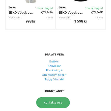
Index
Arabiska siffror
Seiko
Seiko
S
1 kvar i lager!
1 kvar i lager!
Färg på urtavla
Vit
SEIKO Väggklocka 45cm
SEIKO Väggklocka 51cm
QXA342A
QXA563K
Väggklocka
45 cm
Väggklocka
51 cm
Vä
Form på boett
Fyrkantig
998
kr
1 598
kr
Färg på boett
Grön, Svart
Boett material
Plast
Urverk
BRA ATT VETA
Urverk
Quartz (batteri)
Butiken
Köpvillkor
Försäkring↗️
Storlek
Om Klockmaster↗️
Trygg E-handel
Diameter
10 cm
Höjd
11,5 cm
KUNDTJÄNST
Tjocklek
4,5 cm
Kontakta oss
Egenskaper