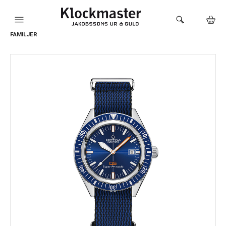
FAMILJER
HEM
KLOCKOR
VARUMÄRKEN
SMYCKEN
SADDLER
HÅLTAGNING ÖRON
LOKALA PRODUKTER
BUTIKEN