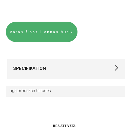
SPECIFIKATION
Varumärke
Certina
Inga produkter hittades
Kollektion
DS PH500M
Automatklockor,
Stil
Dykarklockor
Typ av klocka
Herrklocka
BRA ATT VETA
Limiterad
Ja