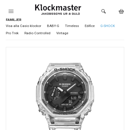
FAMILJER
HEM
Visa alla Casio klockor
BABY-G
Timeless
Edifice
G-SHOCK
Pro Trek
Radio Controlled
Vintage
KLOCKOR
VARUMÄRKEN
SMYCKEN
SADDLER
HÅLTAGNING ÖRON
LOKALA PRODUKTER
BUTIKEN