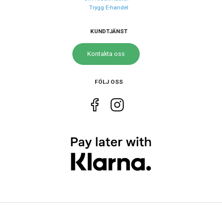
Trygg E-handel
Storlek
Diameter
45.5 mm
KUNDTJÄNST
Höjd
48.5 mm
Kontakta oss
Tjocklek
12 mm
Vikt
51 g
FÖLJ OSS
Egenskaper
Vattenskydd
20 ATM / 200 m
Glas material
Mineral
Vattentät
Ja
Funktioner
Övriga funktioner
Lampa
Datum
Ja