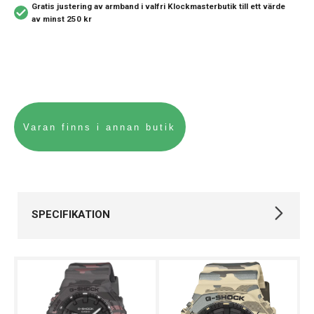
Gratis justering av armband i valfri Klockmasterbutik
till ett värde
av minst 250 kr
SPECIFIKATION
Varumärke
Casio
Kollektion
G-SHOCK
Stil
Digitala klockor