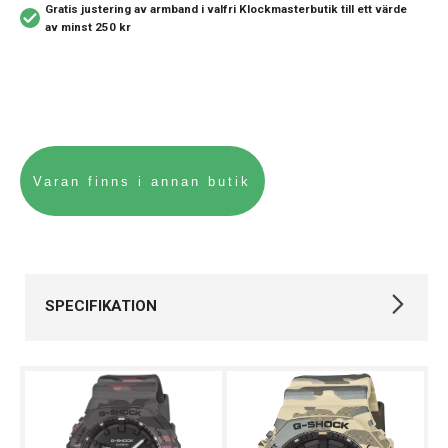
Gratis justering av armband i valfri Klockmasterbutik
till ett värde
av minst 250 kr
SPECIFIKATION
Varumärke
Casio
Kollektion
G-SHOCK
Stil
Digitala klockor