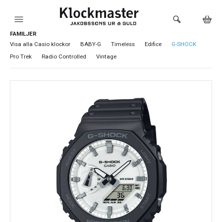
FAMILJER
HEM
Visa alla Casio klockor
BABY-G
Timeless
Edifice
G-SHOCK
Pro Trek
Radio Controlled
Vintage
KLOCKOR
VARUMÄRKEN
SMYCKEN
SADDLER
HÅLTAGNING ÖRON
LOKALA PRODUKTER
BUTIKEN