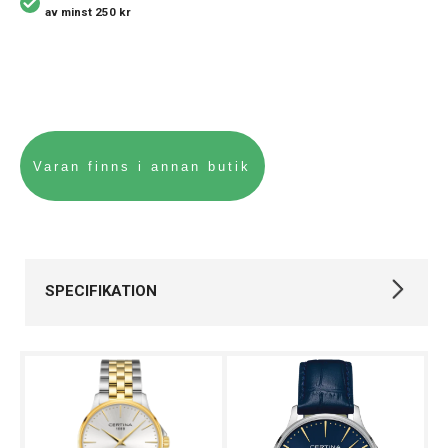
av minst 250 kr
SPECIFIKATION
Varumärke
Certina
Kollektion
DS-8
Stil
Klassiska klockor
Typ av klocka
Damklocka