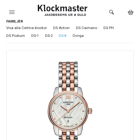
FAMILJER
HEM
Visa alla Certina klockor
DS Action
DS Caimano
DS PH
DS Podium
DS-1
DS-2
DS-8
Övriga
KLOCKOR
VARUMÄRKEN
SMYCKEN
SADDLER
HÅLTAGNING ÖRON
LOKALA PRODUKTER
BUTIKEN