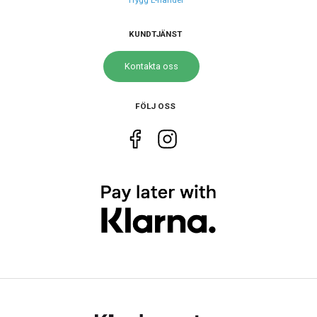
Storlek
KUNDTJÄNST
Diameter
27.5 mm
Kontakta oss
Egenskaper
FÖLJ OSS
Vattenskydd
10 ATM / 100 m
Glas material
Safir
Vattentät
Ja
Funktioner
Datum
Ja