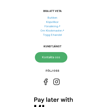
BRA ATT VETA
Urverk
Butiken
Urverk
Quartz (batteri)
Köpvillkor
Försäkring↗️
Kaliber urverk
F05.412
Om Klockmaster↗️
Trygg E-handel
Storlek
KUNDTJÄNST
Diameter
40 mm
Kontakta oss
Höjd
40 mm
Tjocklek
8.5 mm
FÖLJ OSS
Bredd på armband
20 mm
Egenskaper
Vattenskydd
10 ATM / 100 m
Lysmassa
Superluminova