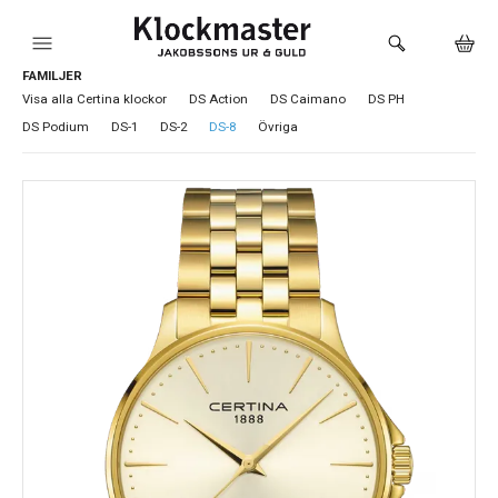
FAMILJER
HEM
Visa alla Certina klockor
DS Action
DS Caimano
DS PH
DS Podium
DS-1
DS-2
DS-8
Övriga
KLOCKOR
VARUMÄRKEN
SMYCKEN
SADDLER
HÅLTAGNING ÖRON
LOKALA PRODUKTER
BUTIKEN