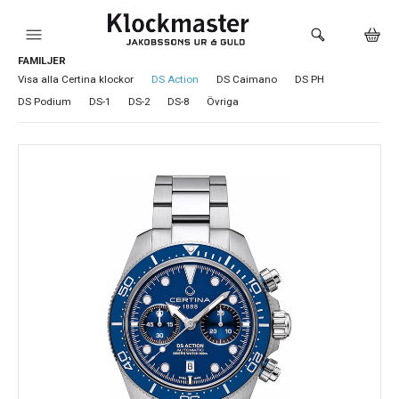
FAMILJER
HEM
Visa alla Certina klockor
DS Action
DS Caimano
DS PH
DS Podium
DS-1
DS-2
DS-8
Övriga
KLOCKOR
VARUMÄRKEN
SMYCKEN
SADDLER
HÅLTAGNING ÖRON
LOKALA PRODUKTER
BUTIKEN