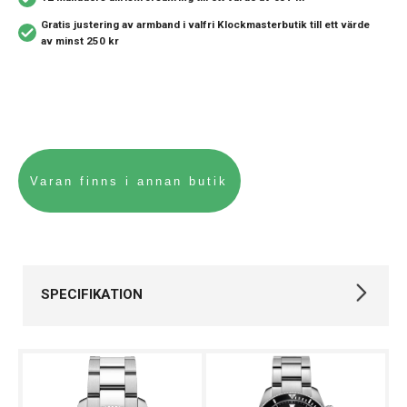
Gratis justering av armband i valfri Klockmasterbutik
till ett värde
av minst 250 kr
SPECIFIKATION
Varumärke
Certina
Kollektion
DS Action
Dykarklockor,