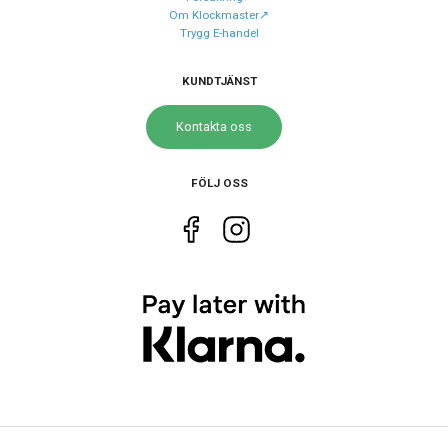
material
Om Klockmaster↗️
Trygg E-handel
Armband färg
Silver
KUNDTJÄNST
Urverk
Kontakta oss
Urverk
Automatiskt
Kaliber urverk
Valjoux A05.231
FÖLJ OSS
Storlek
Diameter
44 mm
Höjd
44 mm
Tjocklek
16 mm
Bredd på
21 mm
armband
Egenskaper