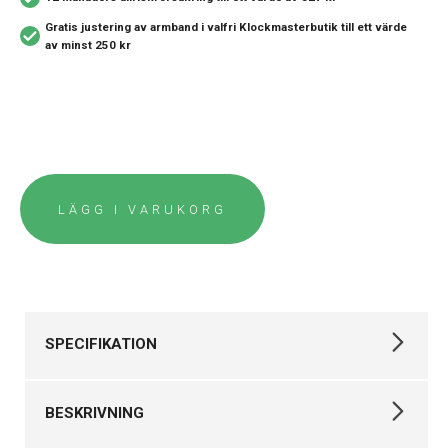
Gratis justering av armband i valfri Klockmasterbutik
till ett värde
av minst 250 kr
LÄGG I VARUKORG
SPECIFIKATION
Varumärke
Certina
BESKRIVNING
Kollektion
DS Action