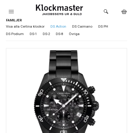
FAMILJER
HEM
Visa alla Certina klockor
DS Action
DS Caimano
DS PH
DS Podium
DS-1
DS-2
DS-8
Övriga
KLOCKOR
VARUMÄRKEN
SMYCKEN
SADDLER
HÅLTAGNING ÖRON
LOKALA PRODUKTER
BUTIKEN