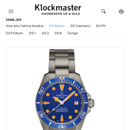
FAMILJER
HEM
Visa alla Certina klockor
DS Action
DS Caimano
DS PH
DS Podium
DS-1
DS-2
DS-8
Övriga
KLOCKOR
VARUMÄRKEN
SMYCKEN
SADDLER
HÅLTAGNING ÖRON
LOKALA PRODUKTER
BUTIKEN