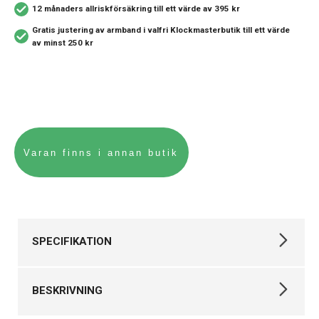
12 månaders allriskförsäkring
till ett värde av 395 kr
Gratis justering av armband i valfri Klockmasterbutik
till ett värde
av minst 250 kr
SPECIFIKATION
Varumärke
Certina
BESKRIVNING
Kollektion
DS Action