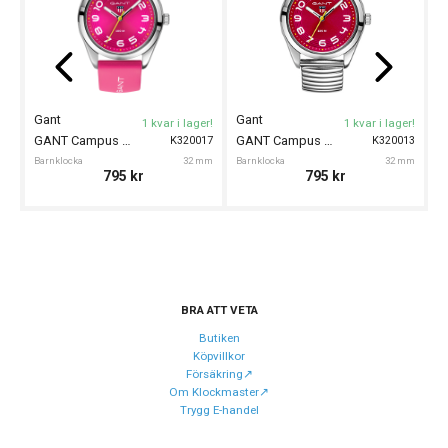
Typ av klocka
Barnklocka
Garanti
24 månader
Design
Gant
Gant
G
1 kvar i lager!
1 kvar i lager!
Färg på urtavla
Rosa
GANT Campus 32mm
GANT Campus 32mm
K320017
K320013
Barnklocka
32 mm
Barnklocka
32 mm
Ba
Form på boett
Rund
795
kr
795
kr
Boett material
Rostfritt stål
Armband material
Silikon
Armband färg
Rosa
BRA ATT VETA
Urverk
Butiken
Urverk
Quartz (batteri)
Köpvillkor
Försäkring↗️
Kaliber urverk
Seiko Y121F
Om Klockmaster↗️
Trygg E-handel
Batteri
SR626SW