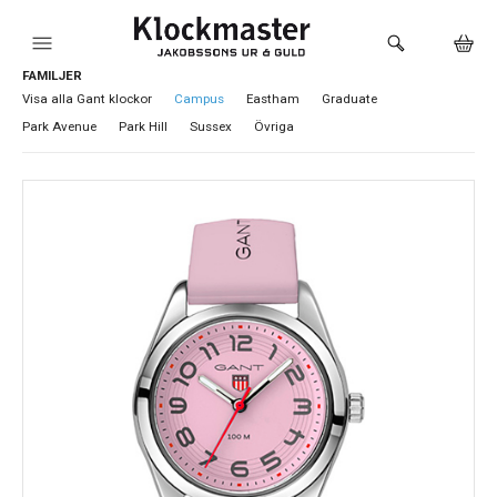
FAMILJER
HEM
Visa alla Gant klockor
Campus
Eastham
Graduate
Park Avenue
Park Hill
Sussex
Övriga
KLOCKOR
VARUMÄRKEN
SMYCKEN
SADDLER
HÅLTAGNING ÖRON
LOKALA PRODUKTER
BUTIKEN