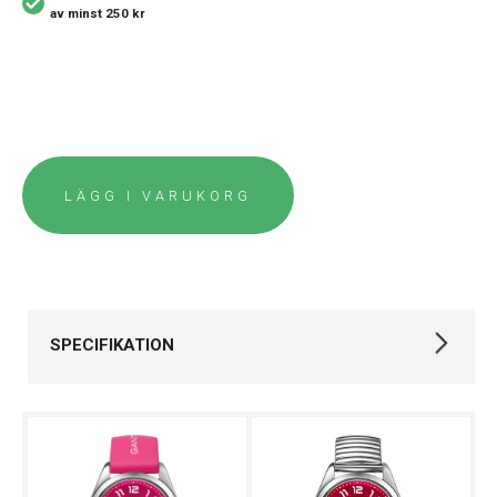
av minst 250 kr
LÄGG I VARUKORG
SPECIFIKATION
Varumärke
Gant
Kollektion
Campus
Stil
Klassiska klockor