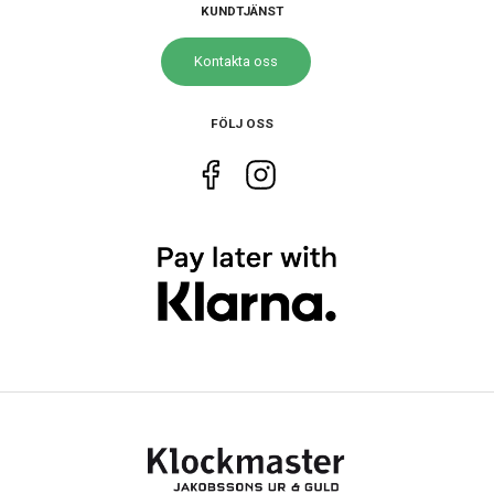
KUNDTJÄNST
Storlek
Kontakta oss
Diameter
32 mm
Tjocklek
8 mm
FÖLJ OSS
Bredd på armband
16 mm
Egenskaper
Vattenskydd
10 ATM / 100 m
Glas material
Mineral
Vattentät
Ja