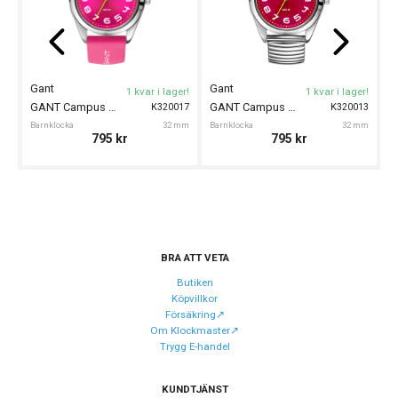
Garanti
24 månader
Design
Gant
Gant
G
1 kvar i lager!
1 kvar i lager!
Index
Arabiska siffror
GANT Campus 32mm
GANT Campus 32mm
K320017
K320013
Barnklocka
32 mm
Barnklocka
32 mm
Ba
Färg på urtavla
Svart
795
kr
795
kr
Form på boett
Rund
Färg på boett
Silver
Boett material
Rostfritt stål
Armband material
Silikon
BRA ATT VETA
Armband färg
Svart
Butiken
Köpvillkor
Försäkring↗️
Urverk
Om Klockmaster↗️
Trygg E-handel
Urverk
Quartz (batteri)
Kaliber urverk
Seiko Y121F
KUNDTJÄNST