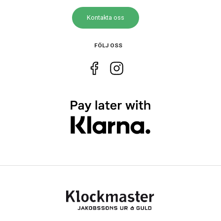
Kontakta oss
Storlek
Diameter
32 mm
FÖLJ OSS
Egenskaper
Vattenskydd
10 ATM / 100 m
Glas material
Mineral
Vattentät
Ja