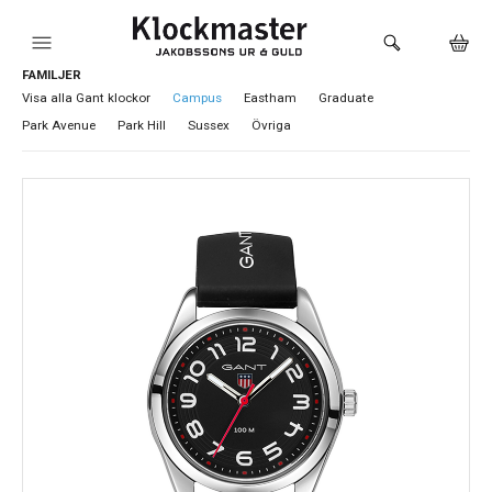
FAMILJER
HEM
Visa alla Gant klockor
Campus
Eastham
Graduate
Park Avenue
Park Hill
Sussex
Övriga
KLOCKOR
VARUMÄRKEN
SMYCKEN
SADDLER
HÅLTAGNING ÖRON
LOKALA PRODUKTER
BUTIKEN