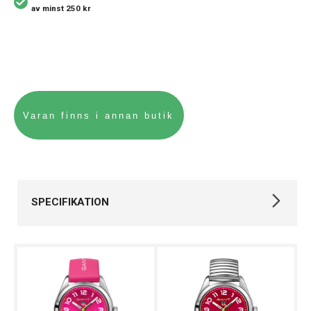
av minst 250 kr
SPECIFIKATION
Varumärke
Gant
Kollektion
Campus
Stil
Klassiska klockor
Typ av klocka
Barnklocka