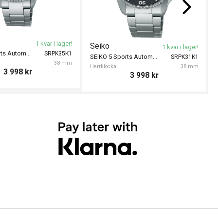
1 kvar i lager!
Seiko
1 kvar i lager!
SEIKO 5 Sports Automatic 38mm
SRPK35K1
SEIKO 5 Sports Automatic 38mm
SRPK31K1
38 mm
Herrklocka
38 mm
3 998
kr
3 998
kr