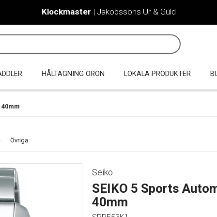
Klockmaster
| Jakobssons Ur & Guld
ADDLER
HÅLTAGNING ÖRON
LOKALA PRODUKTER
B
c 40mm
s
Övriga
Seiko
SEIKO 5 Sports Autom
40mm