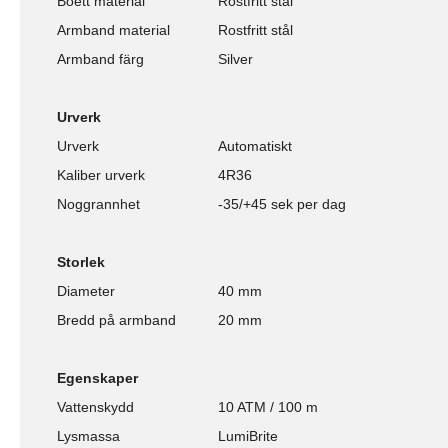
Boett material
Rostfritt stål
Armband material
Rostfritt stål
Armband färg
Silver
Urverk
Urverk
Automatiskt
Kaliber urverk
4R36
Noggrannhet
-35/+45 sek per dag
Storlek
Diameter
40 mm
Bredd på armband
20 mm
Egenskaper
Vattenskydd
10 ATM / 100 m
Lysmassa
LumiBrite