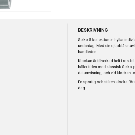
BESKRIVNING
Seiko 5‑kollektionen hyllar indivi
undantag. Med sin djupblå urtavla 
handleden.
Klockan är tillverkad helt i rostfr
håller tiden med klassisk Seiko‑p
datumvisning, och vid klockan to
En sportig och stilren klocka fö
dag.