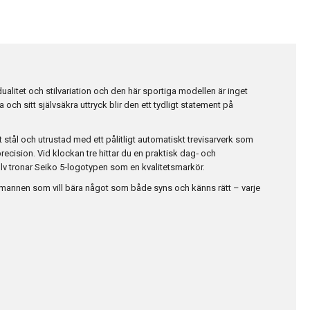
dualitet och stilvariation och den här sportiga modellen är inget
och sitt självsäkra uttryck blir den ett tydligt statement på
itt stål och utrustad med ett pålitligt automatiskt trevisarverk som
recision. Vid klockan tre hittar du en praktisk dag‑ och
lv tronar Seiko 5‑logotypen som en kvalitetsmarkör.
r mannen som vill bära något som både syns och känns rätt – varje