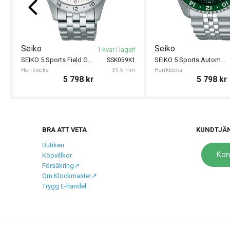
Seiko
Seiko
1 kvar i lager!
SEIKO 5 Sports Field GMT 39.5mm
SEIKO 5 Sports Automatic GMT 42.5mm
SSK059K1
Herrklocka
39.5 mm
Herrklocka
5 798
kr
5 798
kr
BRA ATT VETA
KUNDTJÄ
Butiken
Kon
Köpvillkor
Försäkring↗️
Om Klockmaster↗️
Trygg E-handel