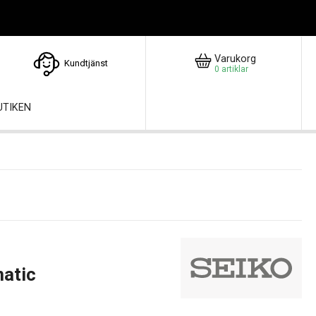
Varukorg
Kundtjänst
0
artiklar
UTIKEN
atic