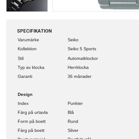
SPECIFIKATION
Varumärke
Seiko
Kollektion
Seiko 5 Sports
Stil
Automatklockor
Typ av klocka
Herrklocka
Garanti
36 månader
Design
Index
Punkter
Färg på urtavla
Blå
Form på boett
Rund
Färg på boett
Silver