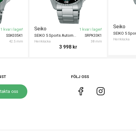
Seiko
Seiko
1 kvar i lager!
1 kvar i lager!
SEIKO 5 Sports Automatic 38mm
SSK035K1
SRPK33K1
Herrklocka
42.5 mm
Herrklocka
38 mm
3 998
kr
NST
FÖLJ OSS
takta oss