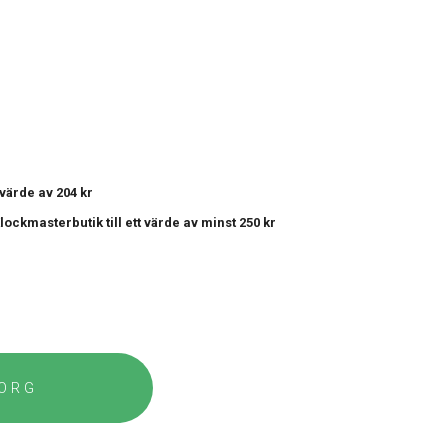
t värde av 204 kr
 Klockmasterbutik
till ett värde av minst 250 kr
KORG