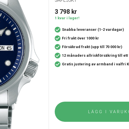
SRPE53K1
3 798
kr
1 kvar i lager!
Snabba leveranser (1-2 vardagar)
Fri frakt över 1000 kr
Försäkrad frakt (upp till 70 000 kr)
12 månaders allriskförsäkring
till et
Gratis justering av armband i valfri
LÄGG I VARU