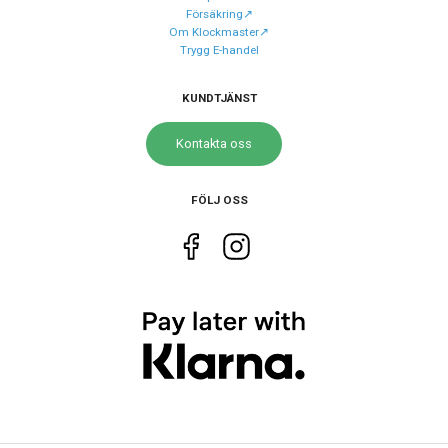
Rostfritt stål
Försäkring↗️
material
Om Klockmaster↗️
Armband
Trygg E-handel
Rostfritt stål
material
KUNDTJÄNST
Armband
Silver
färg
Kontakta oss
Urverk
FÖLJ OSS
Urverk
Automatiskt
Kaliber
2R06
urverk
Storlek
Diameter
28 mm
Höjd
33 mm
Tjocklek
11 mm