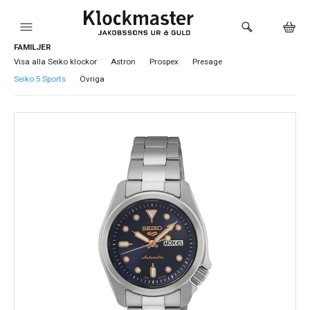
FAMILJER
HEM
Visa alla Seiko klockor
Astron
Prospex
Presage
Seiko 5 Sports
Övriga
KLOCKOR
VARUMÄRKEN
SMYCKEN
SADDLER
HÅLTAGNING ÖRON
LOKALA PRODUKTER
BUTIKEN