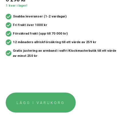
1 kvar i lager!
Snabba leveranser (1-2 vardagar)
Fri frakt över 1000 kr
Försäkrad frakt (upp till 70 000 kr)
12 månaders allriskförsäkring
till ett värde av 259 kr
Gratis justering av armband i valfri Klockmasterbutik
till ett värde
av minst 250 kr
LÄGG I VARUKORG