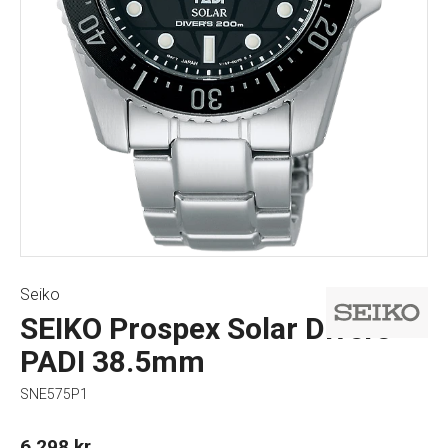
Seiko
SEIKO Prospex Solar Divers
PADI 38.5mm
SNE575P1
6 298
kr