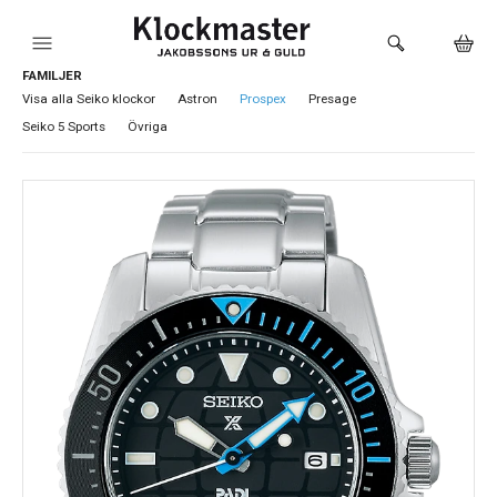
FAMILJER
HEM
Visa alla Seiko klockor
Astron
Prospex
Presage
Seiko 5 Sports
Övriga
KLOCKOR
VARUMÄRKEN
SMYCKEN
SADDLER
HÅLTAGNING ÖRON
LOKALA PRODUKTER
BUTIKEN