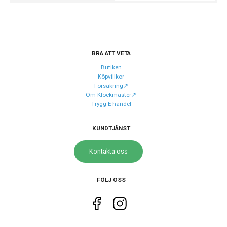
Färg på tavelring
Svart
Boett material
Rostfritt stål
Armband material
Rostfritt stål
BRA ATT VETA
Armband färg
Silver
Butiken
Köpvillkor
Försäkring↗️
Urverk
Om Klockmaster↗️
Trygg E-handel
Urverk
Quartz (batteri)
Kaliber urverk
V147
KUNDTJÄNST
Solcell
Ja
Kontakta oss
Upp till 10
Batteritid
månader
FÖLJ OSS
Storlek
Diameter
38.5 mm