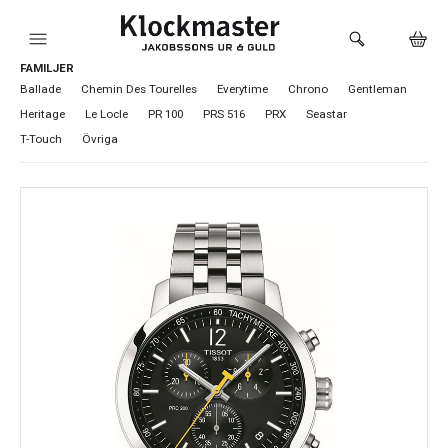
FAMILJER
HEM
Ballade
Chemin Des Tourelles
Everytime
Chrono
Gentleman
Heritage
Le Locle
PR 100
PRS 516
PRX
Seastar
KLOCKOR
T-Touch
Övriga
VARUMÄRKEN
SMYCKEN
SADDLER
HÅLTAGNING ÖRON
LOKALA PRODUKTER
BUTIKEN