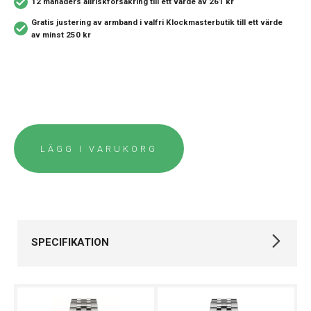
12 månaders allriskförsäkring
till ett värde av 261 kr
Gratis justering av armband i valfri Klockmasterbutik
till ett värde
av minst 250 kr
LÄGG I VARUKORG
SPECIFIKATION
Varumärke
Tissot
Kollektion
PRC 200