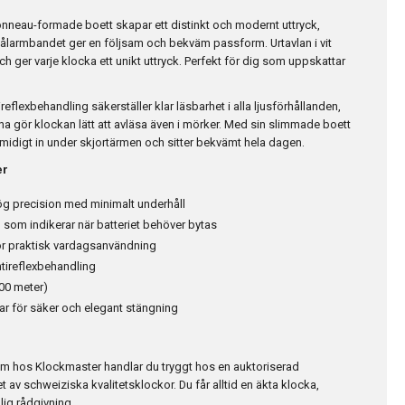
nneau-formade boett skapar ett distinkt och modernt uttryck,
tålarmbandet ger en följsam och bekväm passform. Urtavlan i vit
och ger varje klocka ett unikt uttryck. Perfekt för dig som uppskattar
reflexbehandling säkerställer klar läsbarhet i alla ljusförhållanden,
 gör klockan lätt att avläsa även i mörker. Med sin slimmade boett
midigt in under skjortärmen och sitter bekvämt hela dagen.
er
ög precision med minimalt underhåll
 som indikerar när batteriet behöver bytas
ör praktisk vardagsanvändning
ntireflexbehandling
100 meter)
ar för säker och elegant stängning
m hos Klockmaster handlar du tryggt hos en auktoriserad
t av schweiziska kvalitetsklockor. Du får alltid en äkta klocka,
lig rådgivning.