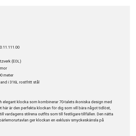
0.11.111.00
tzverk (EOL)
emor
0 meter
d i 316L rostfritt stål
ch elegant klocka som kombinerar 70-talets ikoniska design med
här är den perfekta klockan för dig som vill bära något tidlöst,
 till vardagens stilrena outfits som till festligare tillfällen. Den nätta
 pärlemorurtavlan ger klockan en exklusiv smyckeskänsla på