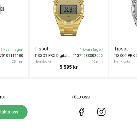
Tissot
Tissot
1 kvar i lager!
1 kvar i lager!
TISSOT PRX Digital 40mm
70101111100
T1374633302000
25 mm
Herrklocka
40 mm
Herrklocka
5 595
kr
NST
FÖLJ OSS
takta oss