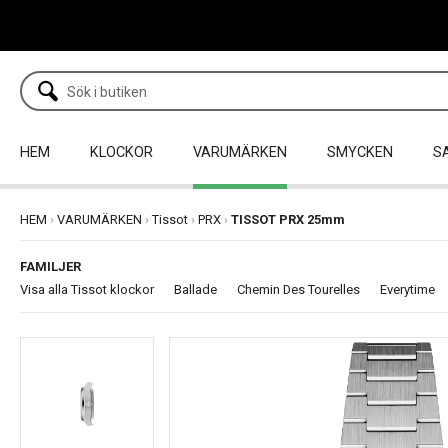
HEM
KLOCKOR
VARUMÄRKEN
SMYCKEN
S
HEM
›
VARUMÄRKEN
›
Tissot
›
PRX
›
TISSOT PRX 25mm
FAMILJER
Visa alla Tissot klockor
Ballade
Chemin Des Tourelles
Everytime