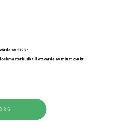
t värde av 212 kr
 Klockmasterbutik
till ett värde av minst 250 kr
KORG