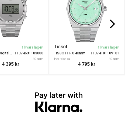
Tissot
1 kvar i lager!
1 kvar i lager!
TISSOT PRX Digital 40mm
TISSOT PRX 40mm
T1374631103000
T1374101109101
40 mm
Herrklocka
40 mm
4 395
kr
4 795
kr