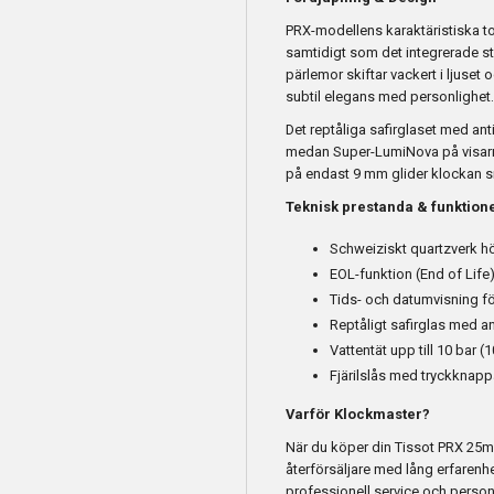
PRX-modellens karaktäristiska to
samtidigt som det integrerade s
pärlemor skiftar vackert i ljuset 
subtil elegans med personlighet.
Det reptåliga safirglaset med anti
medan Super-LumiNova på visarna
på endast 9 mm glider klockan s
Teknisk prestanda & funktion
Schweiziskt quartzverk h
EOL-funktion (End of Life)
Tids- och datumvisning f
Reptåligt safirglas med a
Vattentät upp till 10 bar (
Fjärilslås med tryckknapp
Varför Klockmaster?
När du köper din Tissot PRX 25m
återförsäljare med lång erfarenhe
professionell service och person