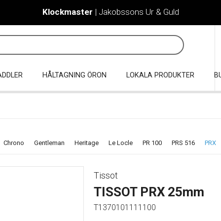
Klockmaster
| Jakobssons Ur & Guld
ADDLER
HÅLTAGNING ÖRON
LOKALA PRODUKTER
B
Chrono
Gentleman
Heritage
Le Locle
PR 100
PRS 516
PRX
Tissot
TISSOT PRX 25mm
T1370101111100