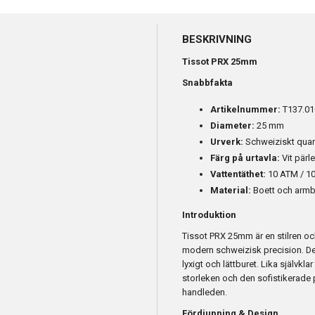
BESKRIVNING
Tissot PRX 25mm
Snabbfakta
Artikelnummer:
T137.01
Diameter:
25 mm
Urverk:
Schweiziskt quar
Färg på urtavla:
Vit pärl
Vattentäthet:
10 ATM / 10
Material:
Boett och armban
Introduktion
Tissot PRX 25mm är en stilren o
modern schweizisk precision. Det 
lyxigt och lättburet. Lika självklar
storleken och den sofistikerade
handleden.
Fördjupning & Design