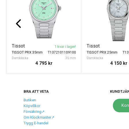
Tissot
Tissot
1 kvar i lager!
TISSOT PRX 35mm
TISSOT PRX 25mm
T1372101109100
T13
Damklocka
35 mm
Damklocka
4 795
kr
4 150
kr
BRA ATT VETA
KUNDTJÄ
Butiken
Kon
Köpvillkor
Försäkring↗️
Om Klockmaster↗️
Trygg E-handel