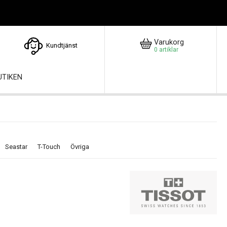
Varukorg
Kundtjänst
0
artiklar
UTIKEN
Seastar
T-Touch
Övriga