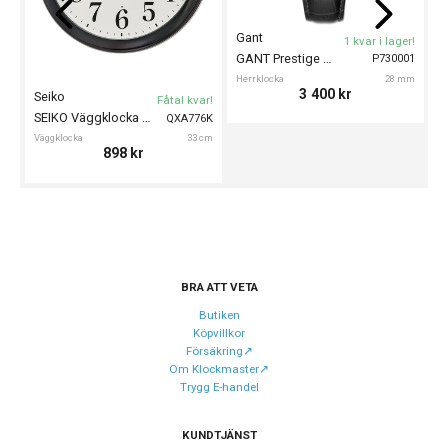
Gant
T
1 kvar i lager!
Urverk
GANT Prestige 28mm
P730001
Urverk
Quartz (batteri)
Herrklocka
28 mm
D
3 400
kr
Seiko
Fåtal kvar!
SEIKO Väggklocka 33cm
QXA776K
Egenskaper
Väggklocka
33 cm
898
kr
Vattenskydd
10 ATM / 100 m
Glas material
Safir
BRA ATT VETA
Butiken
Köpvillkor
Försäkring↗️
Om Klockmaster↗️
Trygg E-handel
KUNDTJÄNST