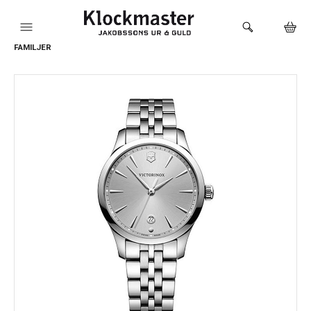
FAMILJER
HEM
KLOCKOR
VARUMÄRKEN
SMYCKEN
SADDLER
HÅLTAGNING ÖRON
LOKALA PRODUKTER
BUTIKEN