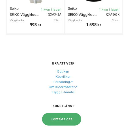
Index
Arabiska siffror
Seiko
Seiko
S
1 kvar i lager!
1 kvar i lager!
Färg på urtavla
Vit
SEIKO Väggklocka 45cm
SEIKO Väggklocka 51cm
QXA342A
QXA563K
Väggklocka
45 cm
Väggklocka
51 cm
Vä
Form på boett
Fyrkantig
998
kr
1 598
kr
Färg på boett
Brun, Svart
Boett material
Plast
Urverk
BRA ATT VETA
Urverk
Quartz (batteri)
Butiken
Köpvillkor
Försäkring↗️
Storlek
Om Klockmaster↗️
Trygg E-handel
Diameter
10 cm
Höjd
11,5 cm
KUNDTJÄNST
Tjocklek
4,5 cm
Kontakta oss
Funktioner