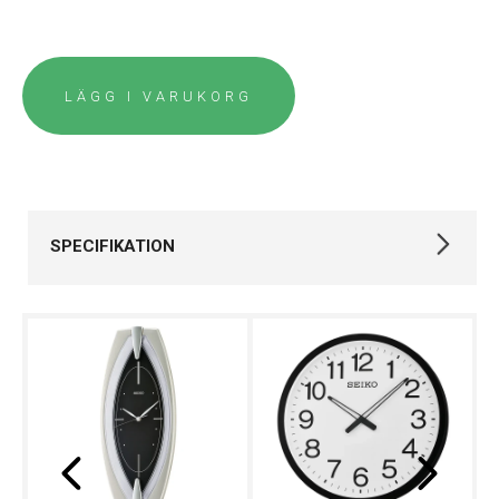
LÄGG I VARUKORG
SPECIFIKATION
Varumärke
Seiko
Kollektion
Övriga
Typ av klocka
Väckarklocka
Garanti
36 månader
Design