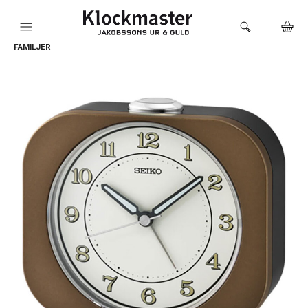
FAMILJER
HEM
KLOCKOR
VARUMÄRKEN
SMYCKEN
SADDLER
HÅLTAGNING ÖRON
LOKALA PRODUKTER
BUTIKEN