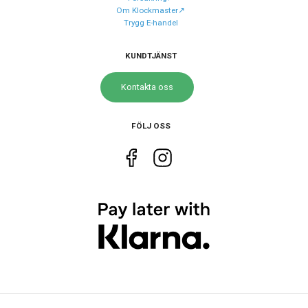
Diameter
43 mm
Om Klockmaster↗️
Trygg E-handel
Tjocklek
13 mm
KUNDTJÄNST
Egenskaper
Kontakta oss
Vattenskydd
20 ATM / 200 m
Glas material
Mineral
FÖLJ OSS
Vattentät
Ja
Funktioner
Datum
Ja
Dag
Ja
Tidtagning
Ja
Larm
Ja