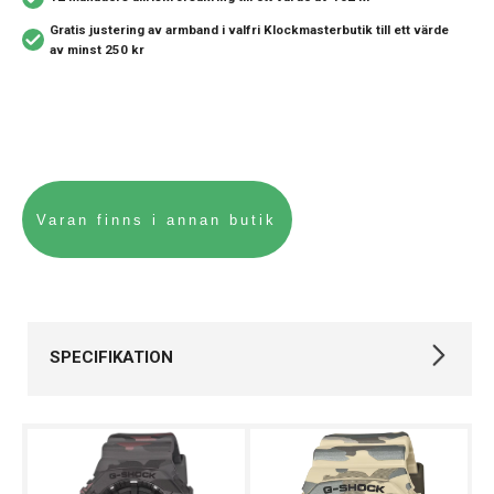
Gratis justering av armband i valfri Klockmasterbutik
till ett värde
av minst 250 kr
SPECIFIKATION
Varumärke
Casio
Kollektion
G-SHOCK
Stil
Digitala klockor