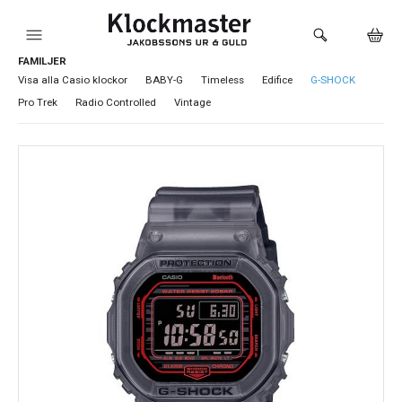
FAMILJER
HEM
Visa alla Casio klockor
BABY-G
Timeless
Edifice
G-SHOCK
Pro Trek
Radio Controlled
Vintage
KLOCKOR
VARUMÄRKEN
SMYCKEN
SADDLER
HÅLTAGNING ÖRON
LOKALA PRODUKTER
BUTIKEN