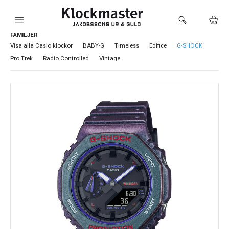
FAMILJER
HEM
Visa alla Casio klockor
BABY-G
Timeless
Edifice
G-SHOCK
Pro Trek
Radio Controlled
Vintage
KLOCKOR
VARUMÄRKEN
SMYCKEN
SADDLER
HÅLTAGNING ÖRON
LOKALA PRODUKTER
BUTIKEN