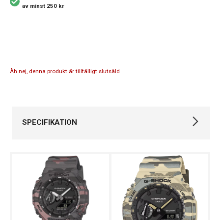
av minst 250 kr
Åh nej, denna produkt är tillfälligt slutsåld
SPECIFIKATION
Varumärke
Casio
Kollektion
G-SHOCK
Stil
Digitala klockor
Typ av klocka
Herrklocka
Serie
2100