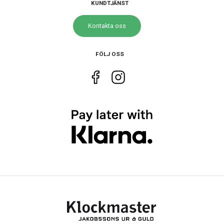
KUNDTJÄNST
Diameter
43 mm
Kontakta oss
Höjd
48 mm
Tjocklek
12 mm
FÖLJ OSS
Vikt
51 g
Egenskaper
Vattenskydd
20 ATM / 200 m
Glas material
Mineral
Vattentät
Ja
Funktioner
Övriga funktioner
Lampa
Datum
Ja
Dag
Ja