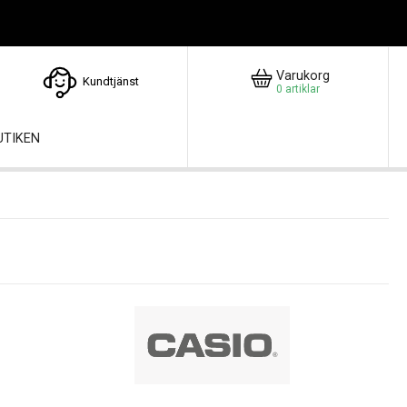
Varukorg
Kundtjänst
0
artiklar
UTIKEN