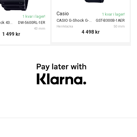
Casio
1 kvar i lager!
1 kvar i lager!
CASIO G-Shock G-Steel 50mm
GST-B300B-1AER
CASIO G-Shock 43mm
DW-5600RL-1ER
Herrklocka
50 mm
43 mm
4 498
kr
1 499
kr