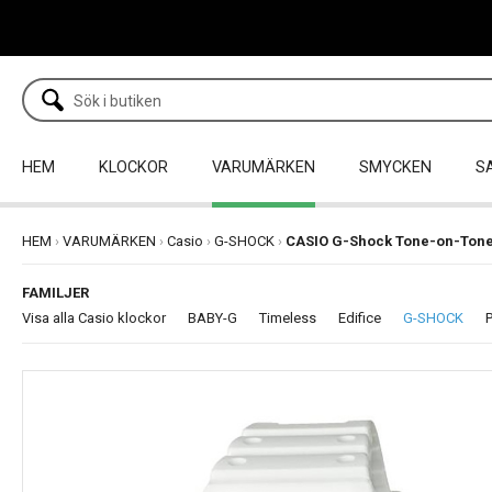
HEM
KLOCKOR
VARUMÄRKEN
SMYCKEN
S
HEM
›
VARUMÄRKEN
›
Casio
›
G-SHOCK
›
CASIO G-Shock Tone-on-Ton
FAMILJER
Visa alla Casio klockor
BABY-G
Timeless
Edifice
G-SHOCK
P