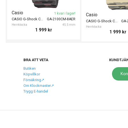
Casio
1 kvar i lager!
Casio
CASIO G-Shock Camouflage 45mm
GA-2100CM-8AER
CASIO G-Shock Camouflage 45mm
GA-
Herrklocka
45.5 mm
Herrklocka
1 999
kr
1 999
kr
BRA ATT VETA
KUNDTJÄ
Butiken
Kon
Köpvillkor
Försäkring↗️
Om Klockmaster↗️
Trygg E-handel