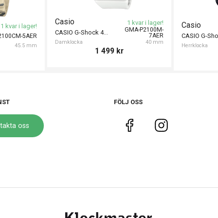
Casio
1 kvar i lager!
Casio
1 kvar i lager!
GMA-P2100M-
CASIO G-Shock 40mm
7AER
2100CM-5AER
Damklocka
40 mm
45.5 mm
Herrklocka
1 499
kr
NST
FÖLJ OSS
takta oss