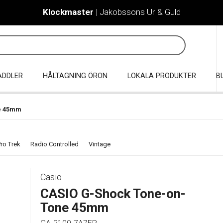
Klockmaster
| Jakobssons Ur & Guld
ADDLER
HÅLTAGNING ÖRON
LOKALA PRODUKTER
B
e 45mm
ro Trek
Radio Controlled
Vintage
Casio
CASIO G-Shock Tone-on-
Tone 45mm