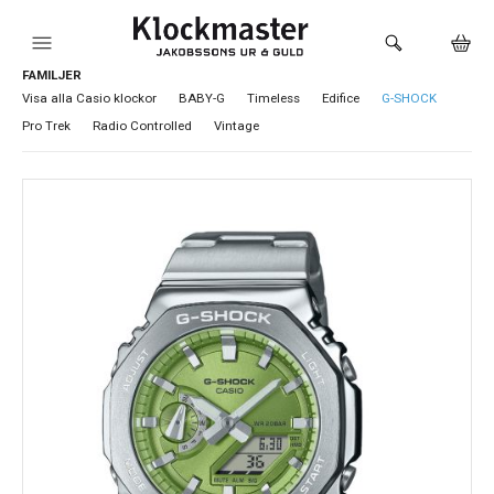
FAMILJER
HEM
Visa alla Casio klockor
BABY-G
Timeless
Edifice
G-SHOCK
Pro Trek
Radio Controlled
Vintage
KLOCKOR
VARUMÄRKEN
SMYCKEN
SADDLER
HÅLTAGNING ÖRON
LOKALA PRODUKTER
BUTIKEN