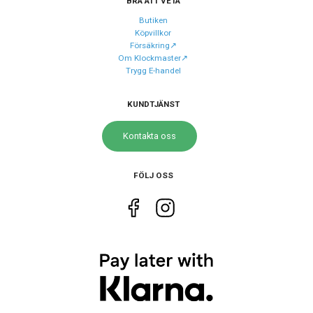
BRA ATT VETA
Butiken
Urverk
Köpvillkor
Försäkring↗️
Urverk
Quartz (batteri)
Om Klockmaster↗️
Trygg E-handel
Batteri
SR726W
Batteritid
Upp till 3 år
KUNDTJÄNST
Kontakta oss
Storlek
Diameter
44 mm
FÖLJ OSS
Höjd
49.5 mm
Tjocklek
12 mm
Egenskaper
Vattenskydd
20 ATM / 200 m
Glas material
Mineral