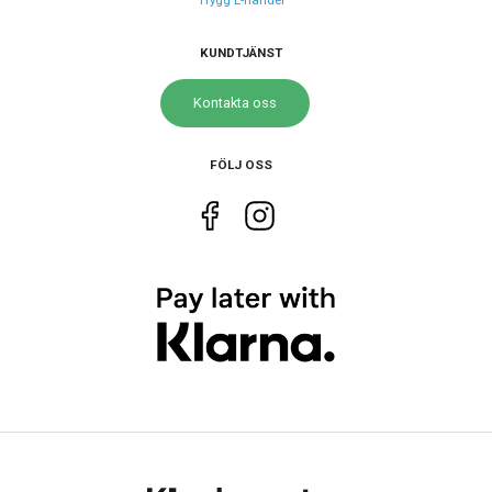
Storlek
KUNDTJÄNST
Diameter
40 mm
Kontakta oss
Tjocklek
11 mm
FÖLJ OSS
Egenskaper
Vattenskydd
20 ATM / 200 m
Glas material
Mineral
Vattentät
Ja
Funktioner
Övriga funktioner
Lampa
Datum
Ja
Dag
Ja
Tidtagning
Ja