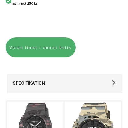
av minst 250 kr
SPECIFIKATION
Varumärke
Casio
Kollektion
G-SHOCK
Stil
Digitala klockor
Typ av klocka
Damklocka