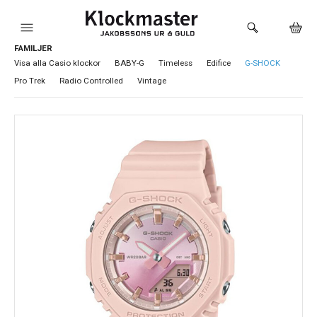
FAMILJER
HEM
Visa alla Casio klockor
BABY-G
Timeless
Edifice
G-SHOCK
Pro Trek
Radio Controlled
Vintage
KLOCKOR
VARUMÄRKEN
SMYCKEN
SADDLER
HÅLTAGNING ÖRON
LOKALA PRODUKTER
BUTIKEN