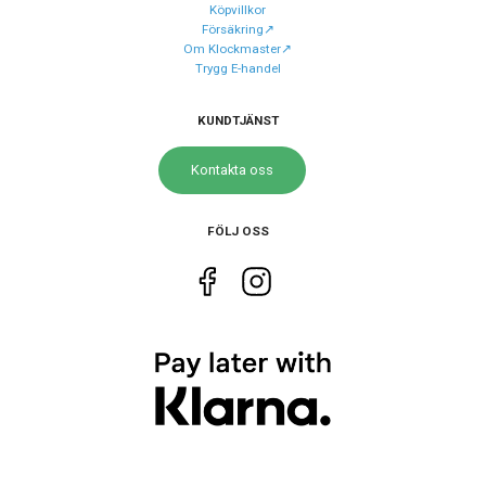
Urverk
Quartz (batteri)
Köpvillkor
Försäkring↗️
Om Klockmaster↗️
Trygg E-handel
Storlek
Diameter
43 mm
KUNDTJÄNST
Höjd
47 mm
Kontakta oss
Tjocklek
12 mm
Längd på armband
14.5 cm – 21.5 cm
FÖLJ OSS
Vikt
52 g
Egenskaper
Vattenskydd
20 ATM / 200 m
Glas material
Mineral
Vattentät
Ja
Funktioner