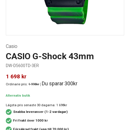
Casio
CASIO G-Shock 43mm
DW-D5600TD-3ER
1 698
kr
Du sparar
300kr
Ordinarie pris:
1 998kr
|
Alternativ butik
Lägsta pris senaste 30 dagarna:
1 698kr
Snabba leveranser (1-2 vardagar)
Fri frakt över 1000 kr
Försäkrad frakt (upp till 70 000 kr)