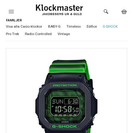
FAMILJER
HEM
Visa alla Casio klockor
BABY-G
Timeless
Edifice
G-SHOCK
Pro Trek
Radio Controlled
Vintage
KLOCKOR
VARUMÄRKEN
SMYCKEN
SADDLER
HÅLTAGNING ÖRON
LOKALA PRODUKTER
BUTIKEN