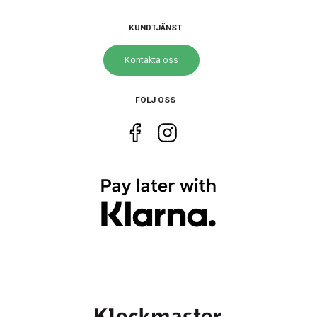
Storlek
KUNDTJÄNST
Diameter
43 mm
Kontakta oss
Höjd
49.5 mm
Tjocklek
13 mm
FÖLJ OSS
Vikt
106 g
Egenskaper
Vattenskydd
20 ATM / 200 m
Glas material
Mineral
Vattentät
Ja
Funktioner
Övriga funktioner
Lampa
Datum
Ja