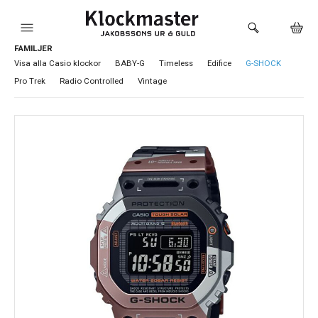
FAMILJER
HEM
Visa alla Casio klockor
BABY-G
Timeless
Edifice
G-SHOCK
Pro Trek
Radio Controlled
Vintage
KLOCKOR
VARUMÄRKEN
SMYCKEN
SADDLER
HÅLTAGNING ÖRON
LOKALA PRODUKTER
BUTIKEN