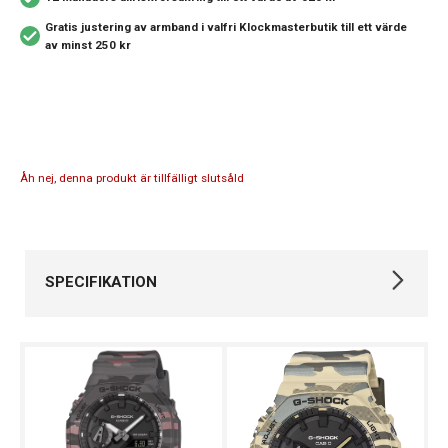
Gratis justering av armband i valfri Klockmasterbutik
till ett värde
av minst 250 kr
Åh nej, denna produkt är tillfälligt slutsåld
SPECIFIKATION
Varumärke
Casio
Kollektion
G-SHOCK
Stil
Digitala klockor
Typ av klocka
Herrklocka