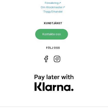
Försäkring↗️
Om Klockmaster↗️
Urverk
Trygg E-handel
Urverk
Quartz (batteri)
KUNDTJÄNST
Storlek
Kontakta oss
Diameter
44 mm
Höjd
51 mm
FÖLJ OSS
Tjocklek
17 mm
Vikt
65 g
Egenskaper
Vattenskydd
20 ATM / 200 m
Glas material
Mineral
Vattentät
Ja