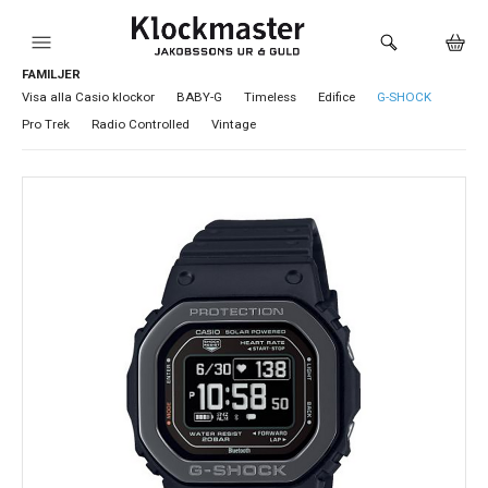
FAMILJER
HEM
Visa alla Casio klockor
BABY-G
Timeless
Edifice
G-SHOCK
Pro Trek
Radio Controlled
Vintage
KLOCKOR
VARUMÄRKEN
SMYCKEN
SADDLER
HÅLTAGNING ÖRON
LOKALA PRODUKTER
BUTIKEN