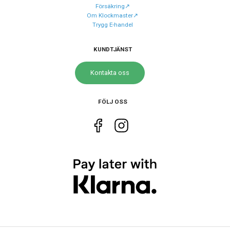
Försäkring↗️
Om Klockmaster↗️
Trygg E-handel
Storlek
Diameter
45.5 mm
KUNDTJÄNST
Höjd
48.5 mm
Kontakta oss
Tjocklek
12 mm
FÖLJ OSS
Egenskaper
Vattenskydd
20 ATM / 200 m
Glas material
Mineral
Vattentät
Ja
Funktioner
Övriga funktioner
Lampa
Datum
Ja