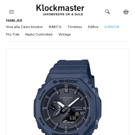
FAMILJER
HEM
Visa alla Casio klockor
BABY-G
Timeless
Edifice
G-SHOCK
Pro Trek
Radio Controlled
Vintage
KLOCKOR
VARUMÄRKEN
SMYCKEN
SADDLER
HÅLTAGNING ÖRON
LOKALA PRODUKTER
BUTIKEN