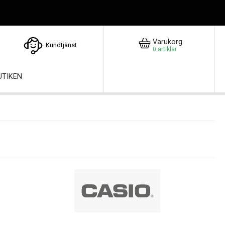
Varukorg
Kundtjänst
0
artiklar
UTIKEN