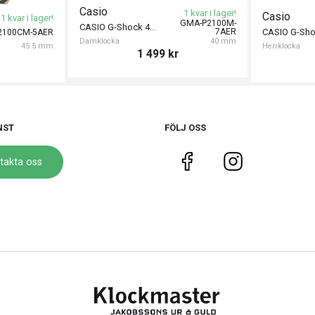
Casio
1 kvar i lager!
Casio
1 kvar i lager!
GMA-P2100M-
CASIO G-Shock 40mm
7AER
2100CM-5AER
Damklocka
40 mm
45.5 mm
Herrklocka
1 499
kr
NST
FÖLJ OSS
takta oss