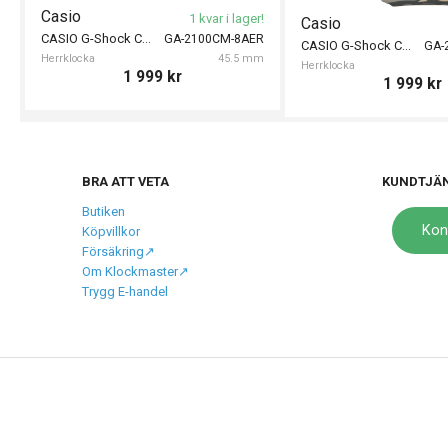
Casio
1 kvar i lager!
Casio
CASIO G-Shock Camouflage 45mm
GA-2100CM-8AER
CASIO G-Shock Camouflage 45mm
GA-
Herrklocka
45.5 mm
Herrklocka
1 999
kr
1 999
kr
BRA ATT VETA
KUNDTJÄ
Butiken
Kon
Köpvillkor
Försäkring↗️
Om Klockmaster↗️
Trygg E-handel