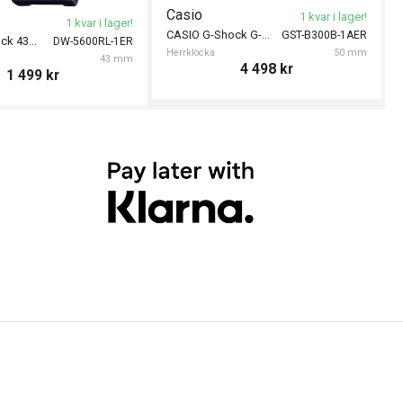
Casio
1 kvar i lager!
1 kvar i lager!
CASIO G-Shock G-Steel 50mm
GST-B300B-1AER
CASIO G-Shock 43mm
DW-5600RL-1ER
Herrklocka
50 mm
43 mm
4 498
kr
1 499
kr