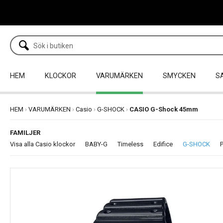
HEM
KLOCKOR
VARUMÄRKEN
SMYCKEN
S
HEM
›
VARUMÄRKEN
›
Casio
›
G-SHOCK
›
CASIO G-Shock 45mm
FAMILJER
Visa alla Casio klockor
BABY-G
Timeless
Edifice
G-SHOCK
P