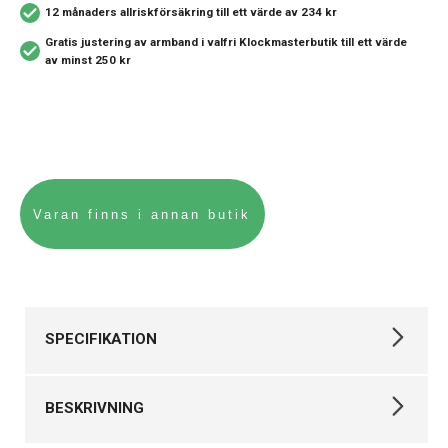
12 månaders allriskförsäkring
till ett värde av 234 kr
Gratis justering av armband i valfri Klockmasterbutik
till ett värde
av minst 250 kr
SPECIFIKATION
Varumärke
Casio
BESKRIVNING
Kollektion
G-SHOCK