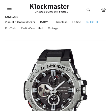
FAMILJER
HEM
Visa alla Casio klockor
BABY-G
Timeless
Edifice
G-SHOCK
Pro Trek
Radio Controlled
Vintage
KLOCKOR
VARUMÄRKEN
SMYCKEN
SADDLER
HÅLTAGNING ÖRON
LOKALA PRODUKTER
BUTIKEN