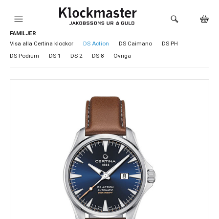
FAMILJER
HEM
Visa alla Certina klockor
DS Action
DS Caimano
DS PH
DS Podium
DS-1
DS-2
DS-8
Övriga
KLOCKOR
VARUMÄRKEN
SMYCKEN
SADDLER
HÅLTAGNING ÖRON
LOKALA PRODUKTER
BUTIKEN