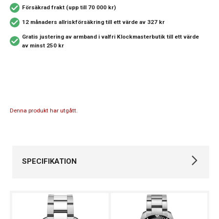
Försäkrad frakt (upp till 70 000 kr)
12 månaders allriskförsäkring
till ett värde av 327 kr
Gratis justering av armband i valfri Klockmasterbutik
till ett värde
av minst 250 kr
Denna produkt har utgått.
SPECIFIKATION
Varumärke
Certina
Kollektion
DS Action
Stil
Automatklockor