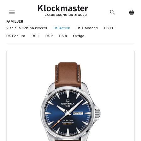
FAMILJER
HEM
Visa alla Certina klockor
DS Action
DS Caimano
DS PH
DS Podium
DS-1
DS-2
DS-8
Övriga
KLOCKOR
VARUMÄRKEN
SMYCKEN
SADDLER
HÅLTAGNING ÖRON
LOKALA PRODUKTER
BUTIKEN