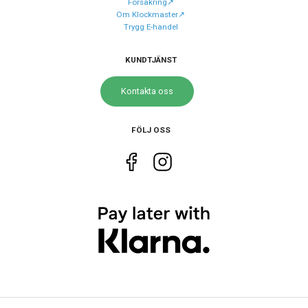
Försäkring↗️
Urverk
Automatiskt
Om Klockmaster↗️
Trygg E-handel
Kaliber urverk
Powermatic 80.621
KUNDTJÄNST
Storlek
Kontakta oss
Diameter
41 mm
Höjd
41 mm
FÖLJ OSS
Tjocklek
12 mm
Bredd på
20 mm
armband
Egenskaper
Vattenskydd
20 ATM / 200 m
Lysmassa
Superluminova
Glas material
Safir
Vattentät
Ja